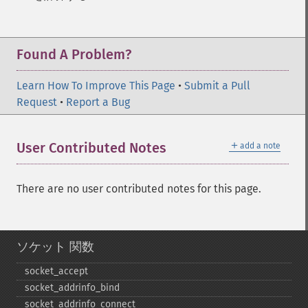
Found A Problem?
Learn How To Improve This Page
•
Submit a Pull
Request
•
Report a Bug
＋
User Contributed Notes
add a note
There are no user contributed notes for this page.
ソケット 関数
socket_​accept
socket_​addrinfo_​bind
socket_​addrinfo_​connect