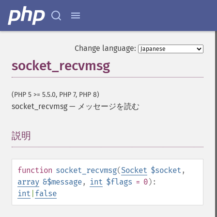
Change language:
socket_recvmsg
(PHP 5 >= 5.5.0, PHP 7, PHP 8)
socket_recvmsg
—
メッセージを読む
説明
¶
function
socket_recvmsg
(
Socket
$socket
,
array
&$message
,
int
$flags
= 0
):
int
|
false