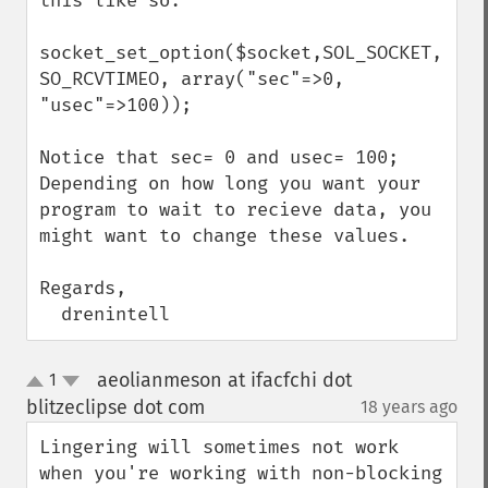
this like so:

socket_set_option($socket,SOL_SOCKET, 
SO_RCVTIMEO, array("sec"=>0, 
"usec"=>100));

Notice that sec= 0 and usec= 100; 
Depending on how long you want your 
program to wait to recieve data, you 
might want to change these values.

Regards,

  drenintell
aeolianmeson at ifacfchi dot
1
up
down
blitzeclipse dot com
18 years ago
¶
Lingering will sometimes not work 
when you're working with non-blocking 