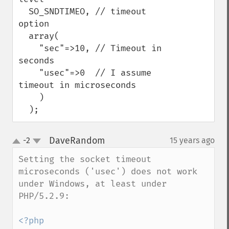
  SO_SNDTIMEO, // timeout 
option

  array(

    "sec"=>10, // Timeout in 
seconds

    "usec"=>0  // I assume 
timeout in microseconds

    )

  );
DaveRandom
-2
15 years ago
¶
up
down
Setting the socket timeout 
microseconds ('usec') does not work 
under Windows, at least under 
PHP/5.2.9:

<?php
