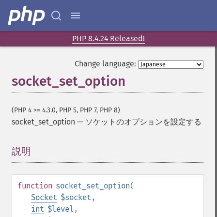
PHP 8.4.24 Released!
Change language:
socket_set_option
(PHP 4 >= 4.3.0, PHP 5, PHP 7, PHP 8)
socket_set_option
—
ソケットのオプションを設定する
説明
¶
function
socket_set_option
(
Socket
$socket
,
int
$level
,