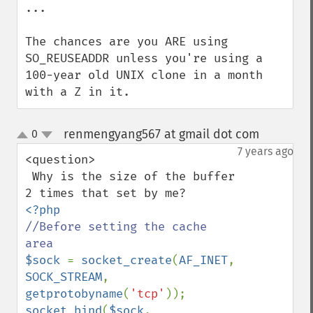
...

The chances are you ARE using 
SO_REUSEADDR unless you're using a 
100-year old UNIX clone in a month 
with a Z in it.
renmengyang567 at gmail dot com
0
¶
up
down
7 years ago
<question>

 Why is the size of the buffer 
//Before setting the cache 
$sock 
= 
socket_create
(
AF_INET
, 
SOCK_STREAM
, 
getprotobyname
(
'tcp'
socket_bind
(
$sock
, 