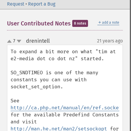
Request
•
Report a Bug
＋
User Contributed Notes
add a note
8 notes
drenintell
7
21 years ago
¶
up
down
To expand a bit more on what "tim at 
e2-media dot co dot nz" started.

SO_SNDTIMEO is one of the many 
constants you can use with 
socket_set_option.

See 
http://ca.php.net/manual/en/ref.sockets.p
for the available Predefind Constants 
and visit 
http://man.he.net/man2/setsockopt
 for 