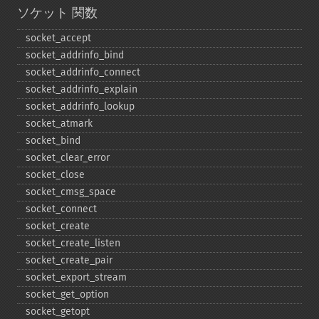
ソケット 関数
socket_​accept
socket_​addrinfo_​bind
socket_​addrinfo_​connect
socket_​addrinfo_​explain
socket_​addrinfo_​lookup
socket_​atmark
socket_​bind
socket_​clear_​error
socket_​close
socket_​cmsg_​space
socket_​connect
socket_​create
socket_​create_​listen
socket_​create_​pair
socket_​export_​stream
socket_​get_​option
socket_​getopt