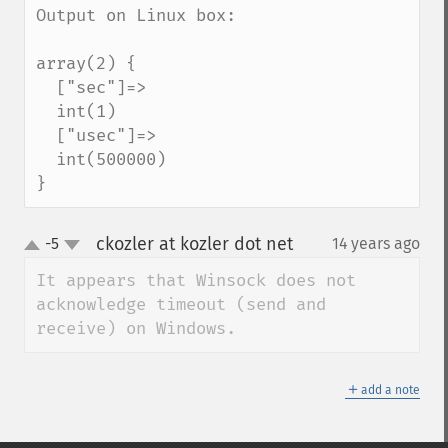
Output on Linux box:

array(2) {

  ["sec"]=>

  int(1)

  ["usec"]=>

  int(500000)

}
ckozler at kozler dot net
-5
14 years ago
¶
up
down
It appears that Winsock does not 
acknowledge timeout (send and 
receive) on Windows.
＋
add a note