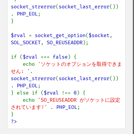
socket_strerror
(
socket_last_error
()) 
. 
PHP_EOL
;

}

$rval 
= 
socket_get_option
(
$socket
, 
SOL_SOCKET
, 
SO_REUSEADDR
);

if (
$rval 
=== 
false
) {

    echo 
'ソケットのオプションを取得できま
せん: '
. 
socket_strerror
(
socket_last_error
()) 
. 
PHP_EOL
;

} else if (
$rval 
!== 
0
) {

    echo 
'SO_REUSEADDR がソケットに設定
されています!' 
. 
PHP_EOL
;

?>