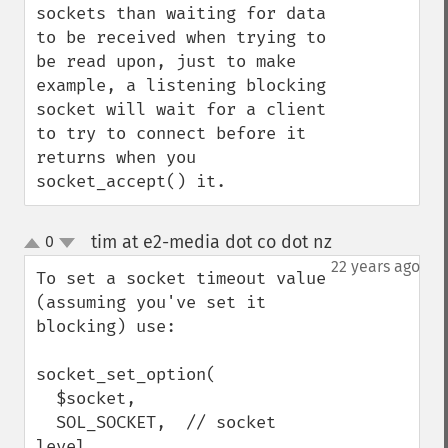
sockets than waiting for data 
to be received when trying to 
be read upon, just to make 
example, a listening blocking 
socket will wait for a client 
to try to connect before it 
returns when you 
socket_accept() it.
tim at e2-media dot co dot nz
0
¶
up
down
22 years ago
To set a socket timeout value 
(assuming you've set it 
blocking) use:

socket_set_option(

  $socket,

  SOL_SOCKET,  // socket 
level
