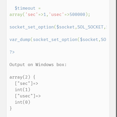
  $timeout 
= 
array(
'sec'
=>
1
,
'usec'
=>
500000
);

socket_set_option
(
$socket
,
SOL_SOCKET
,
SO_R
var_dump
(
socket_set_option
(
$socket
,
SOL_SO
Output on Windows box:

array(2) {

  ["sec"]=>

  int(1)

  ["usec"]=>

  int(0)

}
