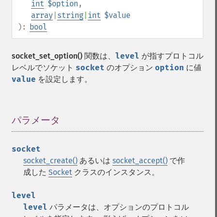
int
$option
,
array
|
string
|
int
$value
):
bool
socket_set_option()
関数は、
level
が指すプロトコル
レベルでソケット
socket
のオプション
option
に値
value
を設定します。
パラメータ
¶
socket
socket_create()
あるいは
socket_accept()
で作
成した
Socket
クラスのインスタンス。
level
level
パラメータは、オプションのプロトコル