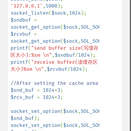
'127.0.0.1'
,
5000
socket_listen
(
$sock
,
1024
$sndbuf 
= 
socket_get_option
(
$sock
,
SOL_SOCKET
,
SO_SND
$rcvbuf 
= 
socket_get_option
(
$sock
,
SOL_SOCKET
,
SO_RCV
printf
(
"send buffer size(写缓存
区大小):%sm \n"
,
$sndbuf
/
1024
printf
(
"receive buffer(读缓存区
大小)%sm \n"
,
$rcvbuf
/
1024
);

$snd_buf 
= 
1024
*
3
$rcv_buf 
= 
1024
*
3
;

socket_set_option
(
$sock
,
SOL_SOCKET
,
SO_SND
$snd_buf
socket_set_option
(
$sock
,
SOL_SOCKET
,
SO_RCV