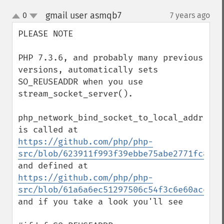
gmail user asmqb7
0
7 years ago
¶
up
down
PLEASE NOTE

PHP 7.3.6, and probably many previous 
versions, automatically sets 
SO_REUSEADDR when you use 
stream_socket_server().

php_network_bind_socket_to_local_addr() 
is called at 
https://github.com/php/php-
src/blob/623911f993f39ebbe75abe2771fc89fa
and defined at 
https://github.com/php/php-
src/blob/61a6a6ec51297506c54f3c6e60ace9b8
and if you take a look you'll see
