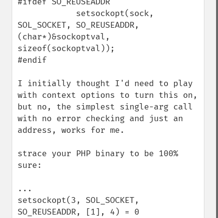
#ifdef SO_REUSEADDR

            setsockopt(sock, 
SOL_SOCKET, SO_REUSEADDR, 
(char*)&sockoptval, 
sizeof(sockoptval));

#endif

I initially thought I'd need to play 
with context options to turn this on, 
but no, the simplest single-arg call 
with no error checking and just an 
address, works for me.

strace your PHP binary to be 100% 
sure:

...

setsockopt(3, SOL_SOCKET, 
SO_REUSEADDR, [1], 4) = 0
