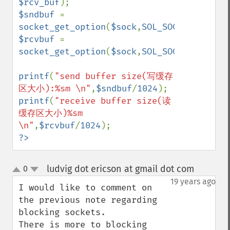
$rcv_buf
$sndbuf 
= 
socket_get_option
(
$sock
,
SOL_SOCKET
,
SO_SND
$rcvbuf 
= 
socket_get_option
(
$sock
,
SOL_SOCKET
,
SO_RCV
printf
(
"send buffer size(写缓存
区大小):%sm \n"
,
$sndbuf
/
1024
printf
(
"receive buffer size(读
缓存区大小)%sm 
\n"
,
$rcvbuf
/
1024
?>
ludvig dot ericson at gmail dot com
0
¶
up
down
19 years ago
I would like to comment on 
the previous note regarding 
blocking sockets.

There is more to blocking 