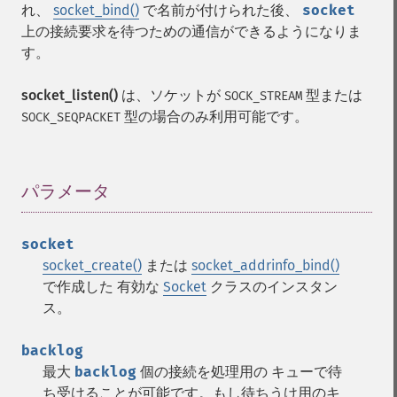
れ、
socket_bind()
で名前が付けられた後、
socket
上の接続要求を待つための通信ができるようになりま
す。
socket_listen()
は、ソケットが
型または
SOCK_STREAM
型の場合のみ利用可能です。
SOCK_SEQPACKET
パラメータ
¶
socket
socket_create()
または
socket_addrinfo_bind()
で作成した 有効な
Socket
クラスのインスタン
ス。
backlog
最大
backlog
個の接続を処理用の キューで待
ち受けることが可能です。もし待ちうけ用のキ