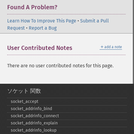
Found A Problem?
Learn How To Improve This Page
•
Submit a Pull
Request
•
Report a Bug
＋
User Contributed Notes
add a note
There are no user contributed notes for this page.
ソケット 関数
socket_​accept
socket_​addrinfo_​bind
socket_​addrinfo_​connect
socket_​addrinfo_​explain
socket_​addrinfo_​lookup