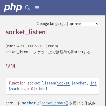
Change language:
socket_listen
(PHP 4 >= 4.1.0, PHP 5, PHP 7, PHP 8)
socket_listen
—
ソケット上で接続待ち(listen)する
説明
¶
function
socket_listen
(
Socket
$socket
,
int
$backlog
= 0
):
bool
ソケット
socket
が
socket_create()
を用いて作成さ