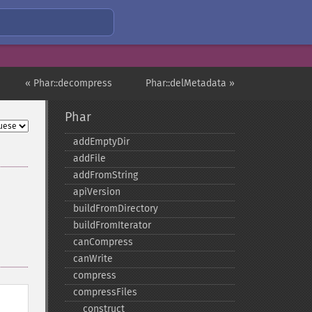
« Phar::decompress
Phar::delMetadata »
Phar
addEmptyDir
addFile
addFromString
apiVersion
buildFromDirectory
buildFromIterator
canCompress
canWrite
compress
compressFiles
_​_​construct