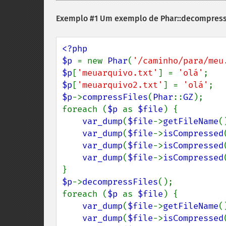
Exemplo #1 Um exemplo de
Phar::decompress
<?php

$p 
= new 
Phar
(
'/caminho/para/meu
$p
[
'meuarquivo.txt'
] = 
'olá'
$p
[
'meuarquivo2.txt'
] = 
'olá'
$p
->
compressFiles
(
Phar
::
GZ
);

foreach (
$p 
as 
$file
) {

var_dump
(
$file
->
getFileName
(
var_dump
(
$file
->
isCompressed
var_dump
(
$file
->
isCompressed
var_dump
(
$file
->
isCompressed
$p
->
decompressFiles
();

foreach (
$p 
as 
$file
) {

var_dump
(
$file
->
getFileName
(
var_dump
(
$file
->
isCompressed