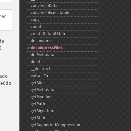
convertToData
convertToExecutable
nar
copy
count
createDefaultStub
de
decompress
)
decompressFiles
delMetadata
delete
_​_​destruct
tado
extractTo
teúdo
getAlias
getMetadata
getModified
getPath
getSignature
getStub
getSupportedCompression