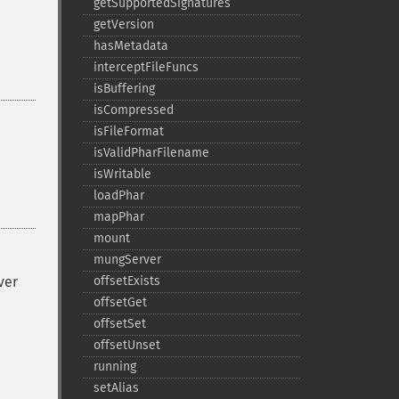
getSupportedSignatures
getVersion
hasMetadata
interceptFileFuncs
isBuffering
isCompressed
isFileFormat
isValidPharFilename
isWritable
loadPhar
mapPhar
mount
mungServer
ver
offsetExists
offsetGet
offsetSet
offsetUnset
running
setAlias