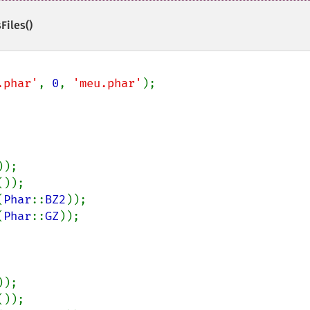
Files()
.phar'
, 
0
, 
'meu.phar'
));

());

(
Phar
::
BZ2
));

(
Phar
::
GZ
));

));

());
