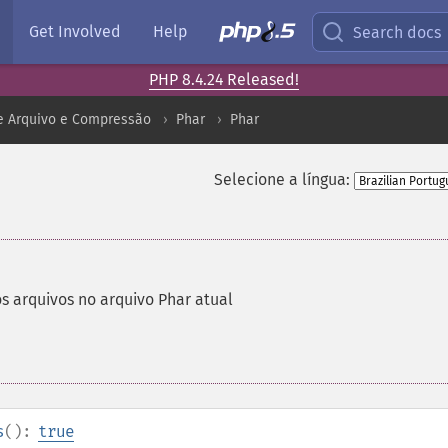
Get Involved
Help
Search docs
PHP 8.4.24 Released!
e Arquivo e Compressão
Phar
Phar
Selecione a língua:
 arquivos no arquivo Phar atual
s
():
true