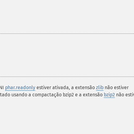
INI
phar.readonly
estiver ativada, a extensão
zlib
não estiver
actado usando a compactação bzip2 e a extensão
bzip2
não esti