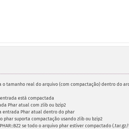
a o tamanho real do arquivo (com compactação) dentro do ar
a entrada está compactada
da Phar atual com zlib ou bzip2
 entrada Phar atual dentro do phar
ão phar suporta compactação usando zlib ou bzip2
PHAR::BZ2 se todo o arquivo phar estiver compactado (.tar.gz/