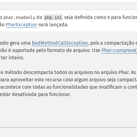
ão
do
seja definida como
para funcio
phar.readonly
php.ini
0
ção
PharException
será lançada.
étodo gera uma
BadMethodCallException
, pois a compactação 
 não é suportada pelo formato de arquivo. Use
Phar::compress(
ar inteiro.
ste método descompacta todos os arquivos no arquivo Phar. As
para aproveitar este recurso caso algum arquivo seja compac
 acontece com todas as funcionalidades que modificam o con
star desativada para funcionar.