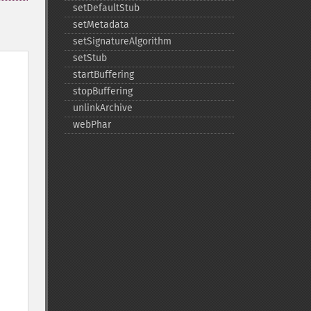
setDefaultStub
setMetadata
setSignatureAlgorithm
setStub
startBuffering
stopBuffering
unlinkArchive
webPhar