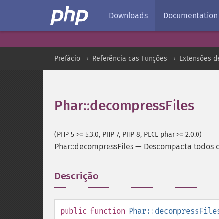
Downloads
Documentation
Prefácio
Referência das Funções
Extensões d
Phar::decompressFiles
(PHP 5 >= 5.3.0, PHP 7, PHP 8, PECL phar >= 2.0.0)
Phar::decompressFiles
—
Descompacta todos os
Descrição
¶
public
function
Phar::decompressFile