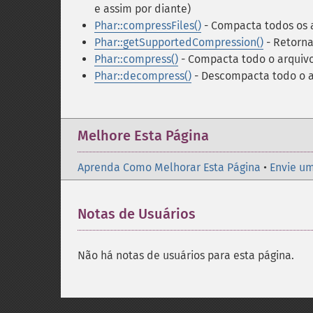
e assim por diante)
Phar::compressFiles()
- Compacta todos os a
Phar::getSupportedCompression()
- Retorna
Phar::compress()
- Compacta todo o arquiv
Phar::decompress()
- Descompacta todo o a
Melhore Esta Página
Aprenda Como Melhorar Esta Página
•
Envie um
Notas de Usuários
Não há notas de usuários para esta página.