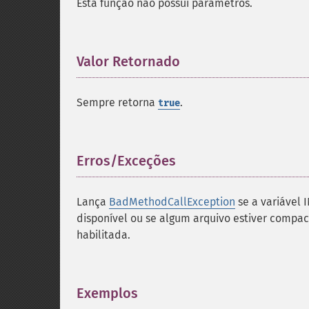
Esta função não possui parâmetros.
Valor Retornado
¶
Sempre retorna
.
true
Erros/Exceções
¶
Lança
BadMethodCallException
se a variável 
disponível ou se algum arquivo estiver comp
habilitada.
Exemplos
¶