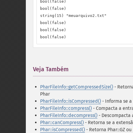
bool(false)

bool(false)

string(15) "meuarquivo2.txt"

bool(false)

bool(false)

bool(false)
Veja Também
¶
PharFileInfo::getCompressedSize()
- Retorn
Phar
PharFileInfo::isCompressed()
- Informa se 
PharFileInfo::compress()
- Compacta a entra
PharFileInfo::decompress()
- Descompacta a
Phar::canCompress()
- Retorna se a extens
Phar::isCompressed()
- Retorna Phar::GZ ou 