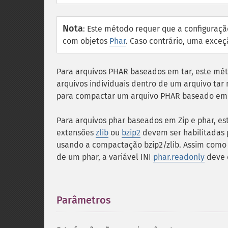
Nota
:
Este método requer que a configuraç
com objetos
Phar
. Caso contrário, uma exce
Para arquivos PHAR baseados em tar, este m
arquivos individuais dentro de um arquivo tar
para compactar um arquivo PHAR baseado em t
Para arquivos phar baseados em Zip e phar, e
extensões
zlib
ou
bzip2
devem ser habilitadas 
usando a compactação bzip2/zlib. Assim como
de um phar, a variável INI
phar.readonly
deve e
Parâmetros
¶