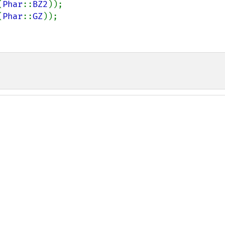
(
Phar
::
BZ2
));

(
Phar
::
GZ
));
