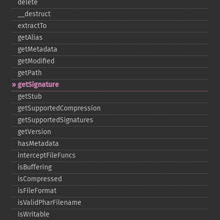
delete
_​_​destruct
extractTo
getAlias
getMetadata
getModified
getPath
getSignature
getStub
getSupportedCompression
getSupportedSignatures
getVersion
hasMetadata
interceptFileFuncs
isBuffering
isCompressed
isFileFormat
isValidPharFilename
isWritable