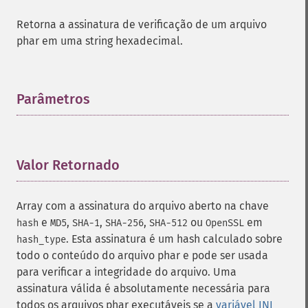
Retorna a assinatura de verificação de um arquivo
phar em uma string hexadecimal.
Parâmetros
¶
Valor Retornado
¶
Array com a assinatura do arquivo aberto na chave
e
,
,
,
ou
em
hash
MD5
SHA-1
SHA-256
SHA-512
OpenSSL
. Esta assinatura é um hash calculado sobre
hash_type
todo o conteúdo do arquivo phar e pode ser usada
para verificar a integridade do arquivo. Uma
assinatura válida é absolutamente necessária para
todos os arquivos phar executáveis ​​se a
variável INI