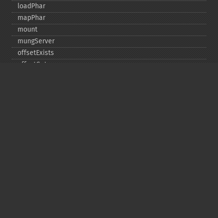
loadPhar
mapPhar
mount
mungServer
offsetExists
offsetGet
offsetSet
offsetUnset
running
setAlias
setDefaultStub
setMetadata
setSignatureAlgorithm
setStub
startBuffering
stopBuffering
unlinkArchive
webPhar