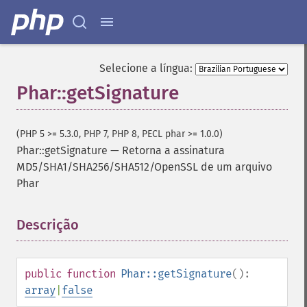
Selecione a língua:
Phar::getSignature
(PHP 5 >= 5.3.0, PHP 7, PHP 8, PECL phar >= 1.0.0)
Phar::getSignature
—
Retorna a assinatura
MD5/SHA1/SHA256/SHA512/OpenSSL de um arquivo
Phar
Descrição
¶
public
function
Phar::getSignature
():
array
|
false