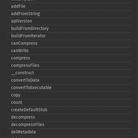
addFile
addFromString
apiVersion
buildFromDirectory
buildFromIterator
canCompress
canWrite
compress
compressFiles
_​_​construct
convertToData
convertToExecutable
copy
count
createDefaultStub
decompress
decompressFiles
delMetadata