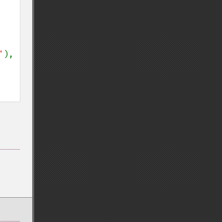
'
),
