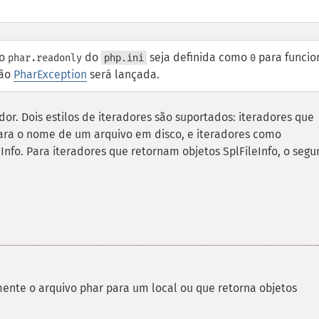
ão
do
seja definida como
para funcio
phar.readonly
php.ini
0
ção
PharException
será lançada.
or. Dois estilos de iteradores são suportados: iteradores que
ra o nome de um arquivo em disco, e iteradores como
eInfo. Para iteradores que retornam objetos SplFileInfo, o seg
ente o arquivo phar para um local ou que retorna objetos