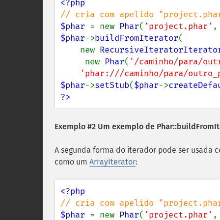
$phar 
= new 
Phar
(
'project.phar'
,
$phar
->
buildFromIterator
(

    new 
RecursiveIteratorIterato
     new 
Phar
(
'/caminho/para/out
'phar:///caminho/para/outro_
$phar
->
setStub
(
$phar
->
createDefa
?>
Exemplo #2 Um exemplo de
Phar::buildFromIt
A segunda forma do iterador pode ser usada 
como um
ArrayIterator
:
$phar 
= new 
Phar
(
'project.phar'
,