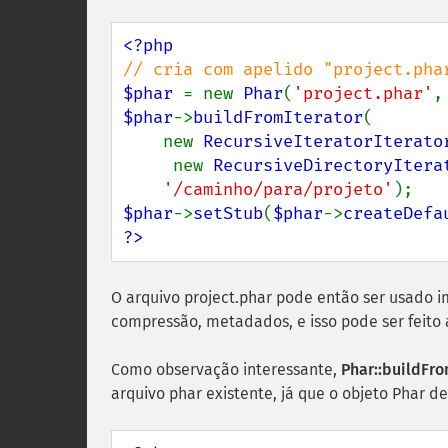
$phar 
= new 
Phar
(
'project.phar'
,
$phar
->
buildFromIterator
(

    new 
RecursiveIteratorIterato
     new 
RecursiveDirectoryItera
'/caminho/para/projeto'
$phar
->
setStub
(
$phar
->
createDefa
?>
O arquivo project.phar pode então ser usado
compressão, metadados, e isso pode ser feito 
Como observação interessante,
Phar::buildFro
arquivo phar existente, já que o objeto Phar 