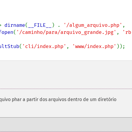
> 
dirname
(
__FILE__
) . 
'/algum_arquivo.php'
,

fopen
(
'/caminho/para/arquivo_grande.jpg'
, 
'rb
ultStub
(
'cli/index.php'
, 
'www/index.php'
quivo phar a partir dos arquivos dentro de um diretório