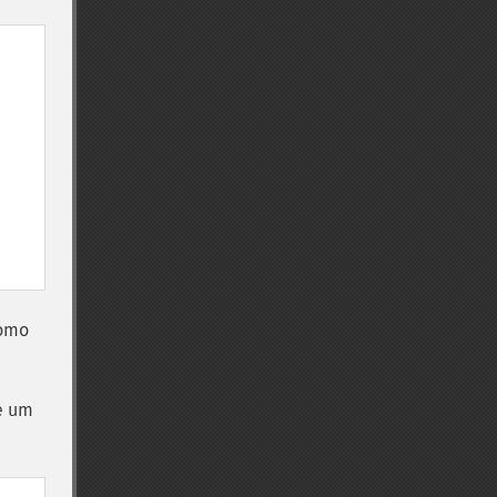
como
e um