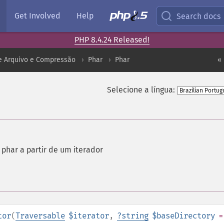
Get Involved
Help
Search docs
PHP 8.4.24 Released!
e Arquivo e Compressão
Phar
Phar
« 
Selecione a língua:
 phar a partir de um iterador
tor
(
Traversable
$iterator
,
?
string
$baseDirectory
=