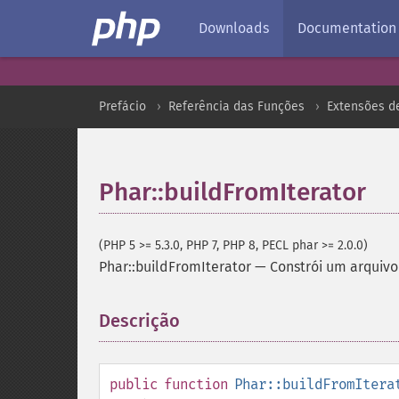
Downloads
Documentation
Prefácio
Referência das Funções
Extensões d
Phar::buildFromIterator
(PHP 5 >= 5.3.0, PHP 7, PHP 8, PECL phar >= 2.0.0)
Phar::buildFromIterator
—
Constrói um arquivo
Descrição
¶
public
function
Phar::buildFromItera