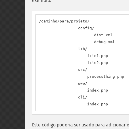
exemplo:
/caminho/para/projeto/

                 config/

                        dist.xml

                        debug.xml

                 lib/

                     file1.php

                     file2.php

                 src/

                     processthing.php

                 www/

                     index.php

                 cli/

                     index.php
Este código poderia ser usado para adicionar e