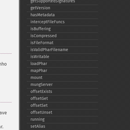
getSupportedSignatures
getVersion
hasMetadata
interceptFileFuncs
isBuffering
isCompressed
isFileFormat
isValidPharFilename
isWritable
nho
loadPhar
mapPhar
mount
mungServer
offsetExists
offsetGet
offsetSet
have
offsetUnset
running
r.
setAlias