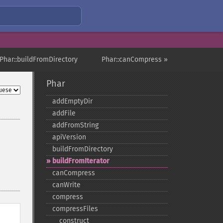
Phar::buildFromDirectory
Phar::canCompress »
Phar
addEmptyDir
addFile
addFromString
apiVersion
buildFromDirectory
buildFromIterator
canCompress
canWrite
compress
compressFiles
_​_​construct