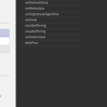
setDefaultStub
setMetadata
setSignatureAlgorithm
setStub
startBuffering
stopBuffering
unlinkArchive
webPhar
o