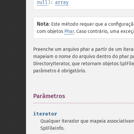
null
):
array
Nota
:
Este método requer que a configuraç
com objetos
Phar
. Caso contrário, uma exce
Preenche um arquivo phar a partir de um iterad
mapeiam o nome do arquivo dentro do phar pa
DirectoryIterator, que retornam objetos SplFil
parâmetro é obrigatório.
Parâmetros
¶
iterator
Qualquer iterador que mapeia associativam
SplFileInfo.