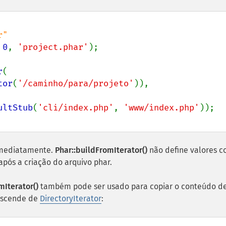
 
0
, 
'project.phar'
r
(

tor
(
'/caminho/para/projeto'
)),

ultStub
(
'cli/index.php'
, 
'www/index.php'
 imediatamente.
Phar::buildFromIterator()
não define valores 
após a criação do arquivo phar.
mIterator()
também pode ser usado para copiar o conteúdo d
descende de
DirectoryIterator
: