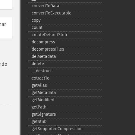
convertToData
convertToExecutable
copy
nar
count
createDefaultStub
decompress
decompressFiles
delMetadata
undo
delete
_​_​destruct
extractTo
getAlias
getMetadata
getModified
getPath
getSignature
getStub
getSupportedCompression