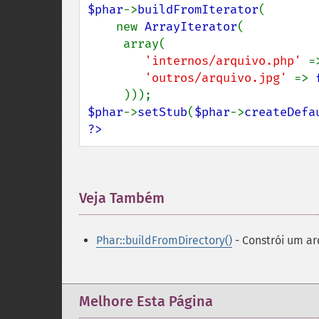
$phar
->
buildFromIterator
(

    new 
ArrayIterator
(

     array(

'internos/arquivo.php' 
=
'outros/arquivo.jpg' 
=> 
$phar
->
setStub
(
$phar
->
createDefa
?>
Veja Também
¶
Phar::buildFromDirectory()
- Constrói um ar
Melhore Esta Página