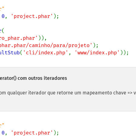
 
0
, 
'project.phar'
r
(

ro_phar.phar'
)),

phar.phar/caminho/para/projeto'
ultStub
(
'cli/index.php'
, 
'www/index.php'
erator()
com outros iteradores
com qualquer iterador que retorne um mapeamento chave => v
 
0
, 
'project.phar'