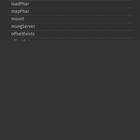
loadPhar
mapPhar
mount
mungServer
offsetExists
offsetGet
offsetSet
offsetUnset
running
setAlias
setDefaultStub
setMetadata
setSignatureAlgorithm
setStub
startBuffering
stopBuffering
unlinkArchive
webPhar