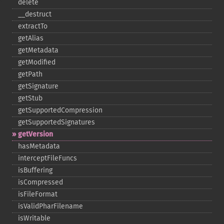
delete
_​_​destruct
extractTo
getAlias
getMetadata
getModified
getPath
getSignature
getStub
getSupportedCompression
getSupportedSignatures
getVersion
hasMetadata
interceptFileFuncs
isBuffering
isCompressed
isFileFormat
isValidPharFilename
isWritable