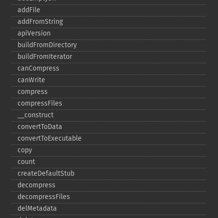
addFile
addFromString
apiVersion
buildFromDirectory
buildFromIterator
canCompress
canWrite
compress
compressFiles
_​_​construct
convertToData
convertToExecutable
copy
count
createDefaultStub
decompress
decompressFiles
delMetadata