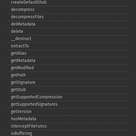
createDefaultStub
decompress
decompressFiles
delMetadata
delete
_​_​destruct
extractTo
getAlias
getMetadata
getModified
getPath
getSignature
getStub
getSupportedCompression
getSupportedSignatures
getVersion
hasMetadata
interceptFileFuncs
isBuffering