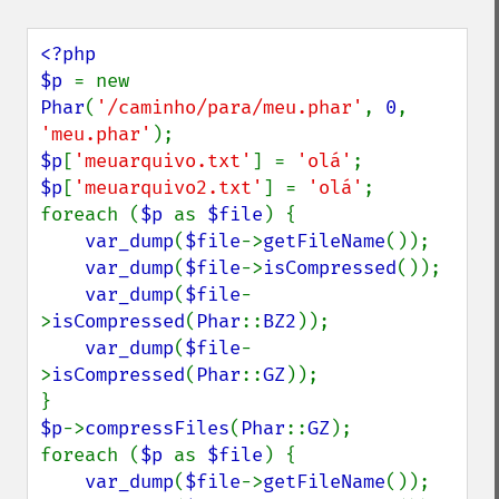
<?php

$p 
= new 
Phar
(
'/caminho/para/meu.phar'
, 
0
, 
'meu.phar'
$p
[
'meuarquivo.txt'
] = 
'olá'
$p
[
'meuarquivo2.txt'
] = 
'olá'
;

foreach (
$p 
as 
$file
) {

var_dump
(
$file
->
getFileName
());

var_dump
(
$file
->
isCompressed
());

var_dump
(
$file
-
>
isCompressed
(
Phar
::
BZ2
));

var_dump
(
$file
-
>
isCompressed
(
Phar
::
GZ
));

$p
->
compressFiles
(
Phar
::
GZ
);

foreach (
$p 
as 
$file
) {

var_dump
(
$file
->
getFileName
());
