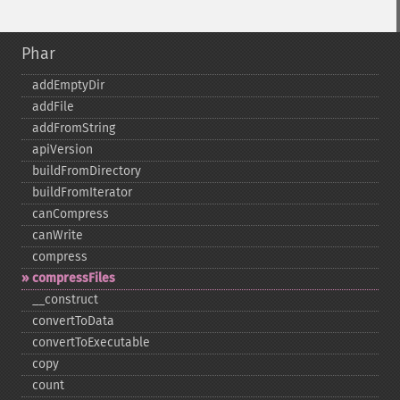
Phar
addEmptyDir
addFile
addFromString
apiVersion
buildFromDirectory
buildFromIterator
canCompress
canWrite
compress
compressFiles
_​_​construct
convertToData
convertToExecutable
copy
count