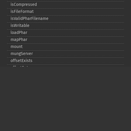
isCompressed
isFileFormat
isValidPharFilename
isWritable
loadPhar
mapPhar
mount
mungServer
offsetExists
offsetGet
offsetSet
offsetUnset
running
setAlias
setDefaultStub
setMetadata
setSignatureAlgorithm
setStub
startBuffering