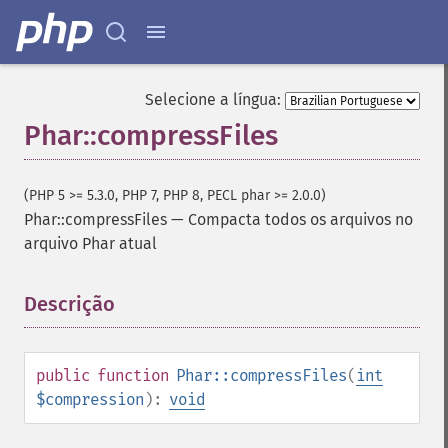
Selecione a língua:
Phar::compressFiles
(PHP 5 >= 5.3.0, PHP 7, PHP 8, PECL phar >= 2.0.0)
Phar::compressFiles
—
Compacta todos os arquivos no
arquivo Phar atual
Descrição
¶
public
function
Phar::compressFiles
(
int
$compression
):
void