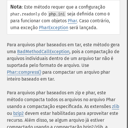
Nota
:
Este método requer que a configuração
do
seja definida como
phar.readonly
php.ini
0
para funcionar com objetos
Phar
. Caso contrário,
uma exceção
PharException
será lançada.
Para arquivos phar baseados em tar, este método gera
uma
BadMethodCallException
, pois a compactação de
arquivos individuais dentro de um arquivo tar não é
suportada pelo formato de arquivo. Use
Phar::compress()
para compactar um arquivo phar
inteiro baseado em tar.
Para arquivos phar baseados em zip e phar, este
método compacta todos os arquivos no arquivo Phar
usando a compactação especificada. As extensões
zlib
ou
bzip2
devem estar habilitadas para aproveitar este
recurso. Além disso, se algum arquivo já estiver
compactado usando a compactação bzip2/zlib, a