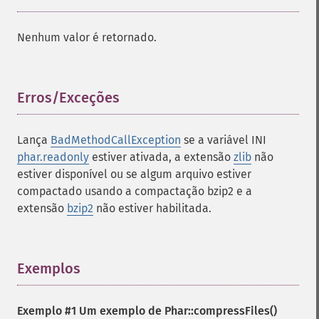
Nenhum valor é retornado.
Erros/Exceções
¶
Lança
BadMethodCallException
se a variável INI
phar.readonly
estiver ativada, a extensão
zlib
não
estiver disponível ou se algum arquivo estiver
compactado usando a compactação bzip2 e a
extensão
bzip2
não estiver habilitada.
Exemplos
¶
Exemplo #1 Um exemplo de
Phar::compressFiles()