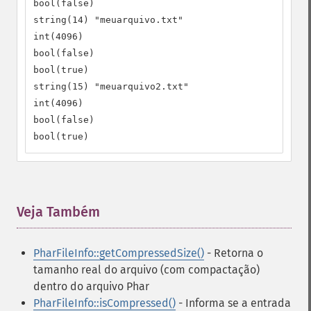
bool(false)

string(14) "meuarquivo.txt"

int(4096)

bool(false)

bool(true)

string(15) "meuarquivo2.txt"

int(4096)

bool(false)

bool(true)
Veja Também
¶
PharFileInfo::getCompressedSize()
- Retorna o
tamanho real do arquivo (com compactação)
dentro do arquivo Phar
PharFileInfo::isCompressed()
- Informa se a entrada