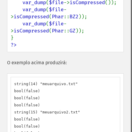
var_dump
(
$file
->
isCompressed
());

var_dump
(
$file
-
>
isCompressed
(
Phar
::
BZ2
));

var_dump
(
$file
-
>
isCompressed
(
Phar
::
GZ
));

?>
O exemplo acima produzirá:
string(14) "meuarquivo.txt"

bool(false)

bool(false)

bool(false)

string(15) "meuarquivo2.txt"

bool(false)

bool(false)
