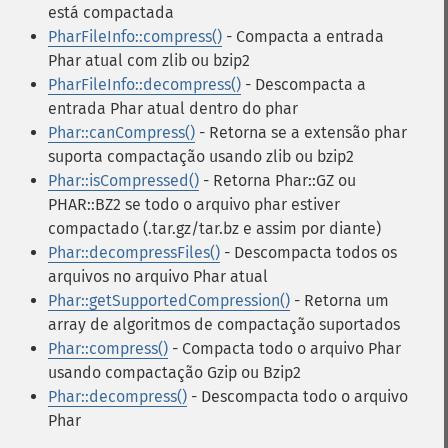
está compactada
PharFileInfo::compress()
- Compacta a entrada
Phar atual com zlib ou bzip2
PharFileInfo::decompress()
- Descompacta a
entrada Phar atual dentro do phar
Phar::canCompress()
- Retorna se a extensão phar
suporta compactação usando zlib ou bzip2
Phar::isCompressed()
- Retorna Phar::GZ ou
PHAR::BZ2 se todo o arquivo phar estiver
compactado (.tar.gz/tar.bz e assim por diante)
Phar::decompressFiles()
- Descompacta todos os
arquivos no arquivo Phar atual
Phar::getSupportedCompression()
- Retorna um
array de algoritmos de compactação suportados
Phar::compress()
- Compacta todo o arquivo Phar
usando compactação Gzip ou Bzip2
Phar::decompress()
- Descompacta todo o arquivo
Phar