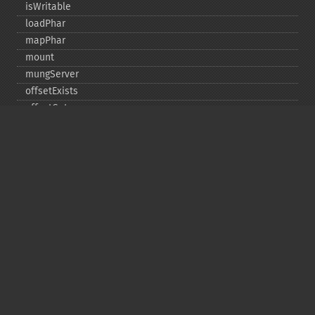
isWritable
loadPhar
mapPhar
mount
mungServer
offsetExists
offsetGet
offsetSet
offsetUnset
running
setAlias
setDefaultStub
setMetadata
setSignatureAlgorithm
setStub
startBuffering
stopBuffering
unlinkArchive
webPhar