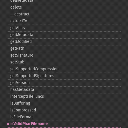
delMetadata
delete
_​_​destruct
extractTo
getAlias
getMetadata
getModified
getPath
getSignature
getStub
getSupportedCompression
getSupportedSignatures
getVersion
hasMetadata
interceptFileFuncs
isBuffering
isCompressed
isFileFormat
isValidPharFilename