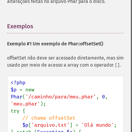
alterações feitas no arquivo Phar para o disco.
Exemplos
¶
Exemplo #1 Um exemplo de
Phar::offsetSet()
offsetSet não deve ser acessado diretamente, mas sim
usado por meio de acesso a array com o operador
.
[]
<?php

$p 
= new 
Phar
(
'/caminho/para/meu.phar'
, 
0
, 
'meu.phar'
);

try {

// chama offsetSet

$p
[
'arquivo.txt'
] = 
'Olá mundo'
;
