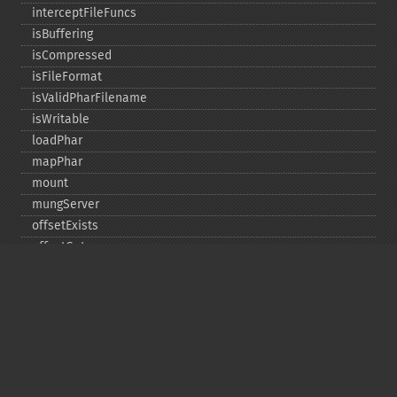
interceptFileFuncs
isBuffering
isCompressed
isFileFormat
isValidPharFilename
isWritable
loadPhar
mapPhar
mount
mungServer
offsetExists
offsetGet
offsetSet
offsetUnset
running
setAlias
setDefaultStub
setMetadata
setSignatureAlgorithm