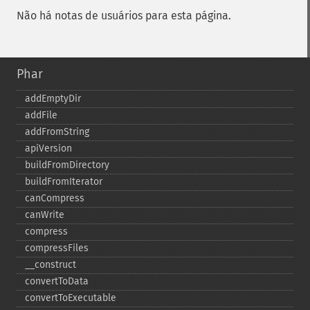
Não há notas de usuários para esta página.
Phar
addEmptyDir
addFile
addFromString
apiVersion
buildFromDirectory
buildFromIterator
canCompress
canWrite
compress
compressFiles
_​_​construct
convertToData
convertToExecutable