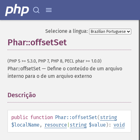
Selecione a língua:
Phar::offsetSet
(PHP 5 >= 5.3.0, PHP 7, PHP 8, PECL phar >= 1.0.0)
Phar::offsetSet
—
Define o conteúdo de um arquivo
interno para o de um arquivo externo
Descrição
¶
public
function
Phar::offsetSet
(
string
$localName
,
resource
|
string
$value
):
void