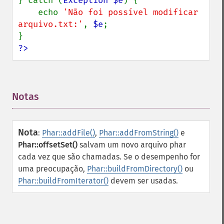
} catch (
Exception $e
) {

    echo 
'Não foi possível modificar 
arquivo.txt:'
, 
$e
;

?>
Notas
¶
Nota
:
Phar::addFile()
,
Phar::addFromString()
e
Phar::offsetSet()
salvam um novo arquivo phar
cada vez que são chamadas. Se o desempenho for
uma preocupação,
Phar::buildFromDirectory()
ou
Phar::buildFromIterator()
devem ser usadas.