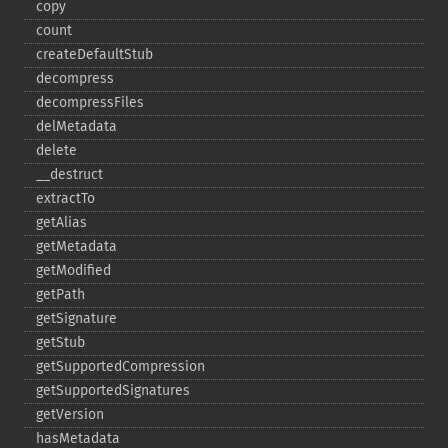
copy
count
createDefaultStub
decompress
decompressFiles
delMetadata
delete
_​_​destruct
extractTo
getAlias
getMetadata
getModified
getPath
getSignature
getStub
getSupportedCompression
getSupportedSignatures
getVersion
hasMetadata