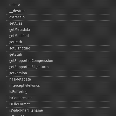
delete
_​_​destruct
extractTo
getAlias
getMetadata
getModified
getPath
getSignature
getStub
getSupportedCompression
getSupportedSignatures
getVersion
hasMetadata
interceptFileFuncs
isBuffering
isCompressed
isFileFormat
isValidPharFilename