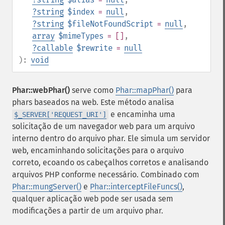
?
string
$index
=
null
,
?
string
$fileNotFoundScript
=
null
,
array
$mimeTypes
= []
,
?
callable
$rewrite
=
null
):
void
Phar::webPhar()
serve como
Phar::mapPhar()
para
phars baseados na web. Este método analisa
e encaminha uma
$_SERVER['REQUEST_URI']
solicitação de um navegador web para um arquivo
interno dentro do arquivo phar. Ele simula um servidor
web, encaminhando solicitações para o arquivo
correto, ecoando os cabeçalhos corretos e analisando
arquivos PHP conforme necessário. Combinado com
Phar::mungServer()
e
Phar::interceptFileFuncs()
,
qualquer aplicação web pode ser usada sem
modificações a partir de um arquivo phar.