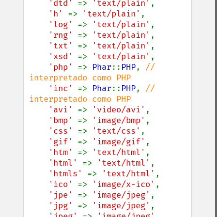
'dtd' 
=> 
'text/plain'
,

'h' 
=> 
'text/plain'
,

'log' 
=> 
'text/plain'
,

'rng' 
=> 
'text/plain'
,

'txt' 
=> 
'text/plain'
,

'xsd' 
=> 
'text/plain'
,

'php' 
=> 
Phar
::
PHP
, 
// 
interpretado como PHP

'inc' 
=> 
Phar
::
PHP
, 
// 
interpretado como PHP

'avi' 
=> 
'video/avi'
,

'bmp' 
=> 
'image/bmp'
,

'css' 
=> 
'text/css'
,

'gif' 
=> 
'image/gif'
,

'htm' 
=> 
'text/html'
,

'html' 
=> 
'text/html'
,

'htmls' 
=> 
'text/html'
,

'ico' 
=> 
'image/x-ico'
,

'jpe' 
=> 
'image/jpeg'
,

'jpg' 
=> 
'image/jpeg'
,

'jpeg' 
=> 
'image/jpeg'
,
