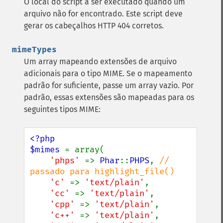
O local do script a ser executado quando um
arquivo não for encontrado. Este script deve
gerar os cabeçalhos HTTP 404 corretos.
mimeTypes
Um array mapeando extensões de arquivo
adicionais para o tipo MIME. Se o mapeamento
padrão for suficiente, passe um array vazio. Por
padrão, essas extensões são mapeadas para os
seguintes tipos MIME:
<?php

$mimes 
= array(

'phps' 
=> 
Phar
::
PHPS
, 
// 
passado para highlight_file()

'c' 
=> 
'text/plain'
,

'cc' 
=> 
'text/plain'
,

'cpp' 
=> 
'text/plain'
,

'c++' 
=> 
'text/plain'
,
