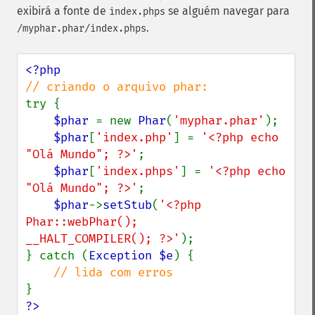
exibirá a fonte de
se alguém navegar para
index.phps
.
/myphar.phar/index.phps
try {

$phar 
= new 
Phar
(
'myphar.phar'
);

$phar
[
'index.php'
] = 
'<?php echo 
"Olá Mundo"; ?>'
;

$phar
[
'index.phps'
] = 
'<?php echo 
"Olá Mundo"; ?>'
;

$phar
->
setStub
(
'<?php

Phar::webPhar();

__HALT_COMPILER(); ?>'
);

} catch (
Exception $e
) {

?>