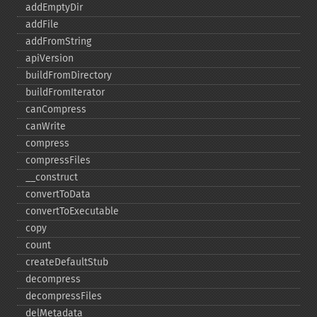
addEmptyDir
addFile
addFromString
apiVersion
buildFromDirectory
buildFromIterator
canCompress
canWrite
compress
compressFiles
_​_​construct
convertToData
convertToExecutable
copy
count
createDefaultStub
decompress
decompressFiles
delMetadata