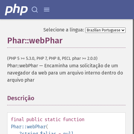
Selecione a língua:
Phar::webPhar
(PHP 5 >= 5.3.0, PHP 7, PHP 8, PECL phar >= 2.0.0)
Phar::webPhar
—
Encaminha uma solicitação de um
navegador da web para um arquivo interno dentro do
arquivo phar
Descrição
¶
final
public
static
function
Phar::webPhar
(
?
string
$alias
=
null
,