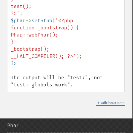
test();

?>'
$phar
->
setStub
(
'<?php

function _bootstrap() {

Phar::webPhar();

}

_bootstrap();

__HALT_COMPILER(); ?>'
The output will be "test:", not 
"test: globals work".
＋
adicionar nota
Phar