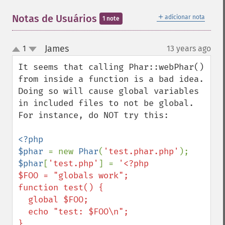
＋
Notas de Usuários
adicionar nota
1 note
James
1
13 years ago
¶
up
down
It seems that calling Phar::webPhar() 
from inside a function is a bad idea.  
Doing so will cause global variables 
in included files to not be global.  
For instance, do NOT try this:

<?php

$phar 
= new 
Phar
(
'test.phar.php'
$phar
[
'test.php'
] = 
'<?php

$FOO = "globals work";

function test() {

  global $FOO;

  echo "test: $FOO\n";

}
