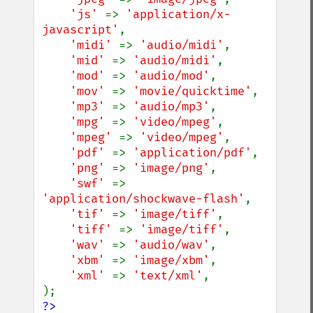
'js' 
=> 
'application/x-
javascript'
,

'midi' 
=> 
'audio/midi'
,

'mid' 
=> 
'audio/midi'
,

'mod' 
=> 
'audio/mod'
,

'mov' 
=> 
'movie/quicktime'
,

'mp3' 
=> 
'audio/mp3'
,

'mpg' 
=> 
'video/mpeg'
,

'mpeg' 
=> 
'video/mpeg'
,

'pdf' 
=> 
'application/pdf'
,

'png' 
=> 
'image/png'
,

'swf' 
=> 
'application/shockwave-flash'
,

'tif' 
=> 
'image/tiff'
,

'tiff' 
=> 
'image/tiff'
,

'wav' 
=> 
'audio/wav'
,

'xbm' 
=> 
'image/xbm'
,

'xml' 
=> 
'text/xml'
,

?>