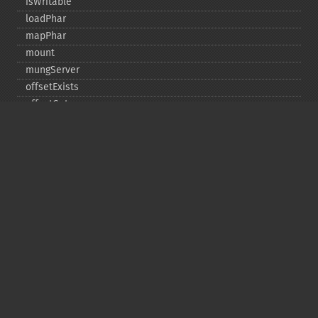
isWritable
loadPhar
mapPhar
mount
mungServer
offsetExists
offsetGet
offsetSet
offsetUnset
running
setAlias
setDefaultStub
setMetadata
setSignatureAlgorithm
setStub
startBuffering
stopBuffering
unlinkArchive
webPhar