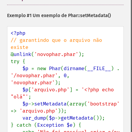
Exemplo #1 Um exemplo de
Phar::setMetadata()
// garantindo que o arquivo não 
@
unlink
(
'novophar.phar'
);

try {

$p 
= new 
Phar
(
dirname
(
__FILE__
) . 
'/novophar.phar'
, 
0
, 
'novophar.phar'
);

$p
[
'arquivo.php'
] = 
'<?php echo 
"olá"'
;

$p
->
setMetadata
(array(
'bootstrap' 
=> 
'arquivo.php'
));

var_dump
(
$p
->
getMetadata
());

} catch (
Exception $e
) {
