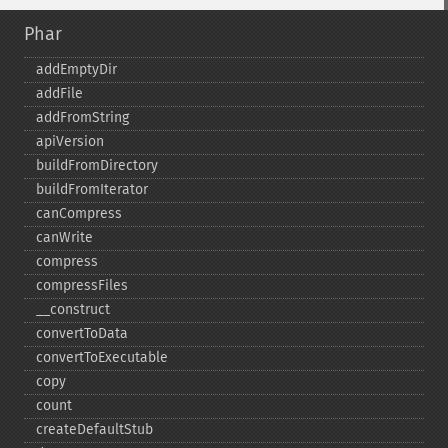
Phar
addEmptyDir
addFile
addFromString
apiVersion
buildFromDirectory
buildFromIterator
canCompress
canWrite
compress
compressFiles
_​_​construct
convertToData
convertToExecutable
copy
count
createDefaultStub