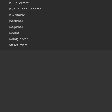
isFileFormat
isValidPharFilename
isWritable
loadPhar
mapPhar
mount
mungServer
offsetExists
offsetGet
offsetSet
offsetUnset
running
setAlias
setDefaultStub
setMetadata
setSignatureAlgorithm
setStub
startBuffering
stopBuffering