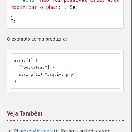
    echo 
'Não foi possível criar e/ou 
modificar o phar:'
, 
$e
;

?>
O exemplo acima produzirá:
array(1) {

  ["bootstrap"]=>

  string(11) "arquivo.php"

}
Veja Também
¶
Phar::getMetadata()
- Retorna metadados do