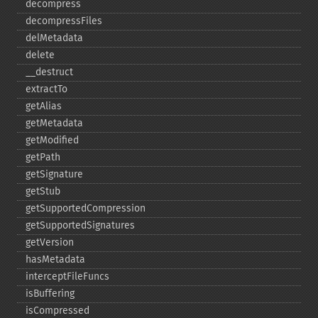
decompress
decompressFiles
delMetadata
delete
_​_​destruct
extractTo
getAlias
getMetadata
getModified
getPath
getSignature
getStub
getSupportedCompression
getSupportedSignatures
getVersion
hasMetadata
interceptFileFuncs
isBuffering
isCompressed