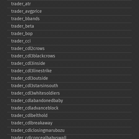
trader_​atr
trader_​avgprice
trader_​bbands
trader_​beta
trader_​bop
trader_​cci
trader_​cdl2crows
trader_​cdl3blackcrows
trader_​cdl3inside
trader_​cdl3linestrike
trader_​cdl3outside
trader_​cdl3starsinsouth
trader_​cdl3whitesoldiers
trader_​cdlabandonedbaby
trader_​cdladvanceblock
trader_​cdlbelthold
trader_​cdlbreakaway
trader_​cdlclosingmarubozu
trader_​cdlconcealbabyswall