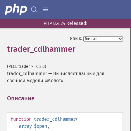
PHP 8.4.24 Released!
Язык:
trader_cdlhammer
(PECL trader >= 0.2.0)
trader_cdlhammer
—
Вычисляет данные для
свечной модели «Молот»
Описание
¶
function
trader_cdlhammer
(
array
$open
,