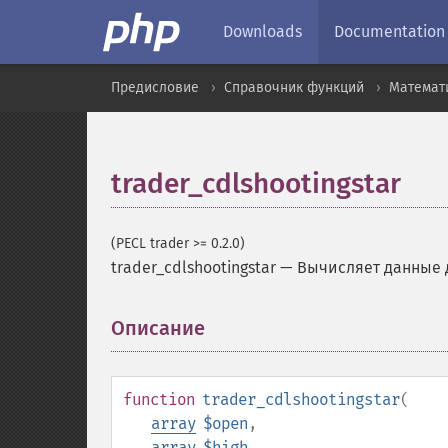
Downloads
Documentation
Предисловие
Справочник функций
Математ
trader_cdlshootingstar
(PECL trader >= 0.2.0)
trader_cdlshootingstar
—
Вычисляет данные 
Описание
¶
function
trader_cdlshootingstar
(
array
$open
,
array
$high
,