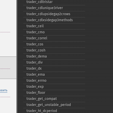
trader_​cdltristar
trader_​cdlunique3river
trader_​cdlupsidegap2crows
trader_​cdlxsidegap3methods
trader_​ceil
trader_​cmo
trader_​correl
trader_​cos
trader_​cosh
trader_​dema
trader_​div
trader_​dx
trader_​ema
trader_​errno
trader_​exp
авить
trader_​floor
trader_​get_​compat
trader_​get_​unstable_​period
trader_​ht_​dcperiod