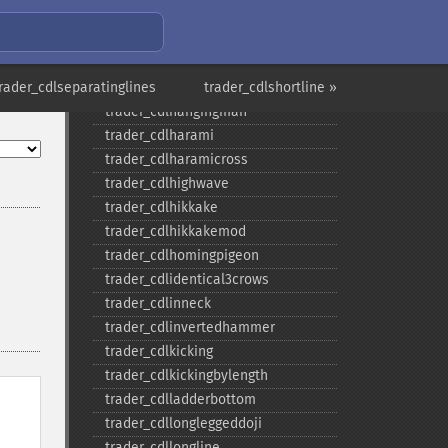
trader_​cdleveningstar
trader_​cdlgapsidesidewhite
trader_​cdlgravestonedoji
trader_cdlseparatinglines
trader_​cdlhammer
trader_cdlshortline »
trader_​cdlhangingman
trader_​cdlharami
trader_​cdlharamicross
trader_​cdlhighwave
trader_​cdlhikkake
trader_​cdlhikkakemod
trader_​cdlhomingpigeon
trader_​cdlidentical3crows
trader_​cdlinneck
trader_​cdlinvertedhammer
trader_​cdlkicking
trader_​cdlkickingbylength
trader_​cdlladderbottom
trader_​cdllongleggeddoji
trader_​cdllongline