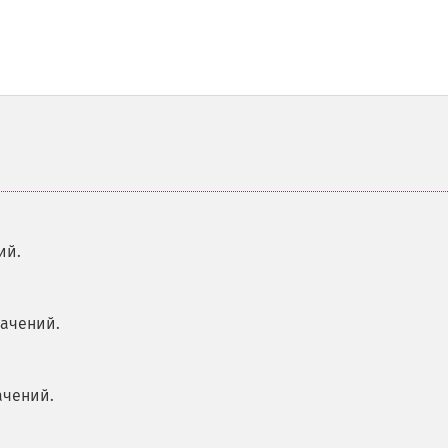
ий.
начений.
ачений.