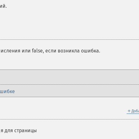
ий.
сления или false, если возникла ошибка.
ошибке
＋
Доб
я для страницы