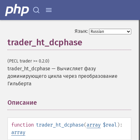
Язык:
trader_ht_dcphase
(PECL trader >= 0.2.0)
trader_ht_dcphase
—
Вычисляет фазу
доминирующего цикла через преобразование
Гильберта
Описание
¶
function
trader_ht_dcphase
(
array
$real
):
array
Функции Trader