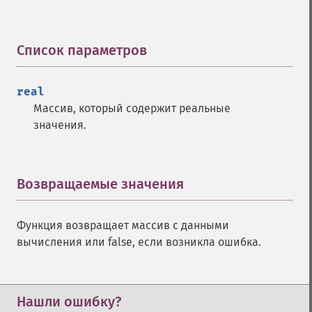
trader_​acos
trader_​ad
trader_​add
Список параметров
¶
trader_​adosc
trader_​adx
real
trader_​adxr
Массив, который содержит реальные
trader_​apo
значения.
trader_​aroon
trader_​aroonosc
trader_​asin
trader_​atan
Возвращаемые значения
¶
trader_​atr
trader_​avgprice
Функция возвращает массив с данными
trader_​bbands
вычисления или false, если возникла ошибка.
trader_​beta
trader_​bop
trader_​cci
trader_​cdl2crows
Нашли ошибку?