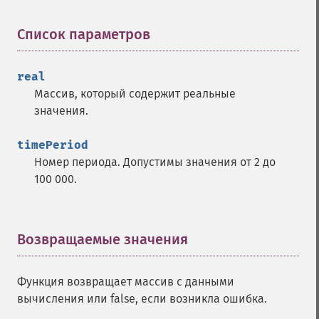
Список параметров
¶
real
Массив, который содержит реальные
значения.
timePeriod
Номер периода. Допустимы значения от 2 до
100 000.
Возвращаемые значения
¶
Функции Trader
Функция возвращает массив с данными
trader_​acos
вычисления или false, если возникла ошибка.
trader_​ad