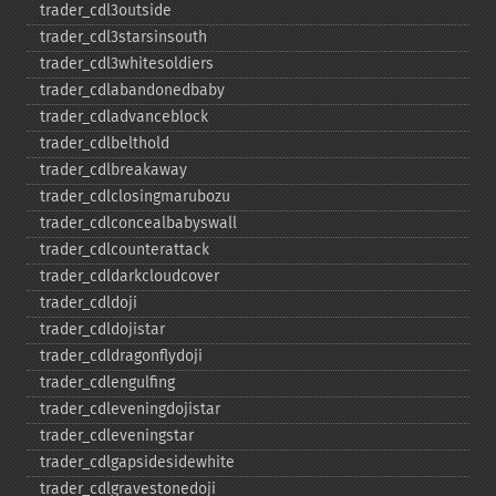
trader_​cdl3outside
trader_​cdl3starsinsouth
trader_​cdl3whitesoldiers
trader_​cdlabandonedbaby
trader_​cdladvanceblock
trader_​cdlbelthold
trader_​cdlbreakaway
trader_​cdlclosingmarubozu
trader_​cdlconcealbabyswall
trader_​cdlcounterattack
trader_​cdldarkcloudcover
trader_​cdldoji
trader_​cdldojistar
trader_​cdldragonflydoji
trader_​cdlengulfing
trader_​cdleveningdojistar
trader_​cdleveningstar
trader_​cdlgapsidesidewhite
trader_​cdlgravestonedoji