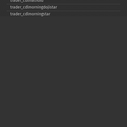
trader_​cdlmathold
trader_​cdlmorningdojistar
trader_​cdlmorningstar
trader_​cdlonneck
trader_​cdlpiercing
trader_​cdlrickshawman
trader_​cdlrisefall3methods
trader_​cdlseparatinglines
trader_​cdlshootingstar
trader_​cdlshortline
trader_​cdlspinningtop
trader_​cdlstalledpattern
trader_​cdlsticksandwich
trader_​cdltakuri
trader_​cdltasukigap
trader_​cdlthrusting
trader_​cdltristar
trader_​cdlunique3river
trader_​cdlupsidegap2crows