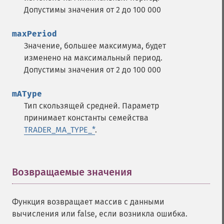
Допустимы значения от 2 до 100 000
maxPeriod
Значение, большее максимума, будет
изменено на максимальный период.
Допустимы значения от 2 до 100 000
Функции Trader
mAType
Тип скользящей средней. Параметр
trader_​acos
принимает константы семейства
trader_​ad
TRADER_MA_TYPE_*
.
trader_​add
trader_​adosc
trader_​adx
trader_​adxr
Возвращаемые значения
¶
trader_​apo
trader_​aroon
Функция возвращает массив с данными
trader_​aroonosc
вычисления или false, если возникла ошибка.
trader_​asin