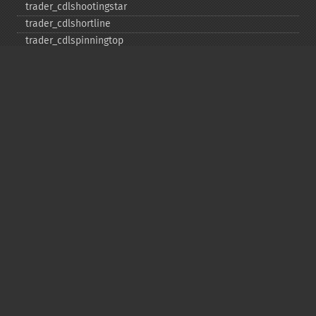
trader_​cdlshootingstar
trader_​cdlshortline
trader_​cdlspinningtop
trader_​cdlstalledpattern
trader_​cdlsticksandwich
trader_​cdltakuri
trader_​cdltasukigap
trader_​cdlthrusting
trader_​cdltristar
trader_​cdlunique3river
trader_​cdlupsidegap2crows
trader_​cdlxsidegap3methods
trader_​ceil
trader_​cmo
trader_​correl
trader_​cos
trader_​cosh
trader_​dema
trader_​div