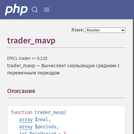
Язык:
trader_mavp
(PECL trader >= 0.2.0)
trader_mavp
—
Вычисляет скользящую среднюю с
переменным периодом
Описание
¶
function
trader_mavp
(
array
$real
,
array
$periods
,
int
$minPeriod
= ?
,