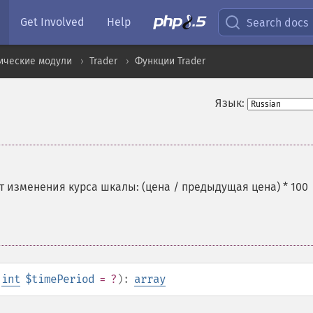
Get Involved
Help
Search docs
ические модули
Trader
Функции Trader
Язык:
изменения курса шкалы: (цена / предыдущая цена) * 100
,
int
$timePeriod
= ?
):
array