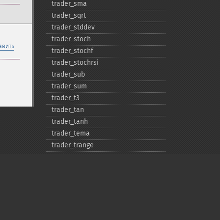
trader_​sma
trader_​sqrt
trader_​stddev
trader_​stoch
авить
trader_​stochf
trader_​stochrsi
trader_​sub
trader_​sum
trader_​t3
trader_​tan
trader_​tanh
trader_​tema
trader_​trange
trader_​trima
trader_​trix
trader_​tsf
trader_​typprice
trader_​ultosc
trader_​var