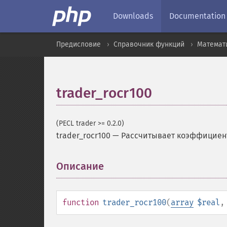
Downloads
Documentation
Предисловие
Справочник функций
Математ
trader_rocr100
(PECL trader >= 0.2.0)
trader_rocr100
—
Рассчитывает коэффициент 
Описание
¶
function
trader_rocr100
(
array
$real