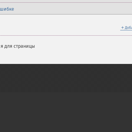
ошибке
＋
Доб
я для страницы