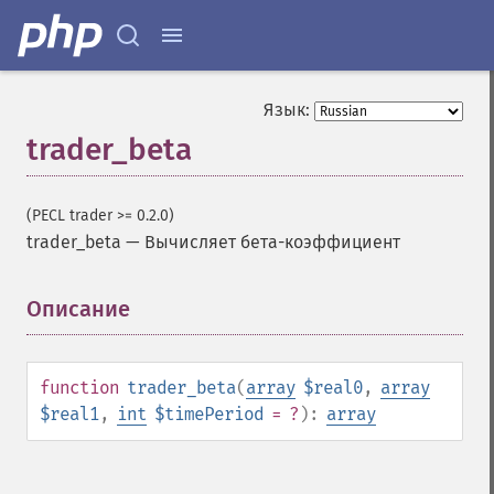
Язык:
trader_beta
(PECL trader >= 0.2.0)
trader_beta
—
Вычисляет бета-коэффициент
Описание
¶
function
trader_beta
(
array
$real0
,
array
$real1
,
int
$timePeriod
= ?
):
array