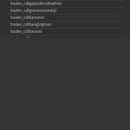
trader_​cdlgapsidesidewhite
trader_​cdlgravestonedoji
trader_​cdlhammer
trader_​cdlhangingman
trader_​cdlharami
trader_​cdlharamicross
trader_​cdlhighwave
trader_​cdlhikkake
trader_​cdlhikkakemod
trader_​cdlhomingpigeon
trader_​cdlidentical3crows
trader_​cdlinneck
trader_​cdlinvertedhammer
trader_​cdlkicking
trader_​cdlkickingbylength
trader_​cdlladderbottom
trader_​cdllongleggeddoji
trader_​cdllongline
trader_​cdlmarubozu