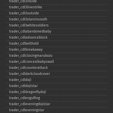
trader_​cdl3inside
trader_​cdl3linestrike
trader_​cdl3outside
trader_​cdl3starsinsouth
trader_​cdl3whitesoldiers
trader_​cdlabandonedbaby
trader_​cdladvanceblock
trader_​cdlbelthold
trader_​cdlbreakaway
trader_​cdlclosingmarubozu
trader_​cdlconcealbabyswall
trader_​cdlcounterattack
trader_​cdldarkcloudcover
trader_​cdldoji
trader_​cdldojistar
trader_​cdldragonflydoji
trader_​cdlengulfing
trader_​cdleveningdojistar
trader_​cdleveningstar