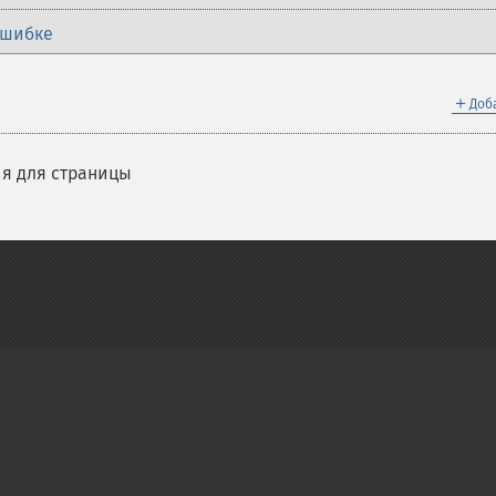
ошибке
＋
Доб
я для страницы