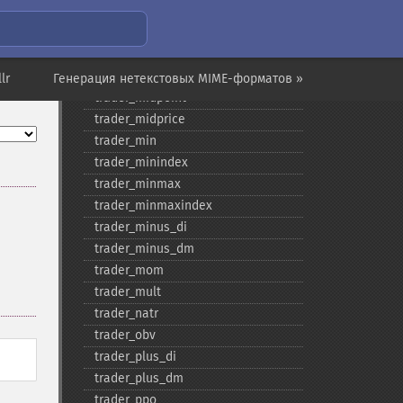
trader_​max
trader_​maxindex
trader_​medprice
trader_​mfi
lr
Генерация нетекстовых MIME-форматов »
trader_​midpoint
trader_​midprice
trader_​min
trader_​minindex
trader_​minmax
trader_​minmaxindex
trader_​minus_​di
trader_​minus_​dm
trader_​mom
trader_​mult
trader_​natr
trader_​obv
trader_​plus_​di
trader_​plus_​dm
trader_​ppo