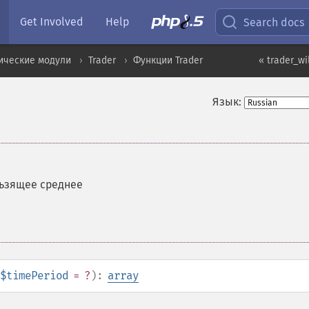
Get Involved
Help
Search docs
ические модули
Trader
Функции Trader
« trader_wil
Язык:
ьзящее среднее
$timePeriod
= ?
):
array