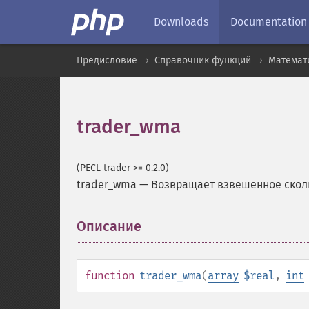
Downloads
Documentation
Предисловие
Справочник функций
Математ
trader_wma
(PECL trader >= 0.2.0)
trader_wma
—
Возвращает взвешенное скол
Описание
¶
function
trader_wma
(
array
$real
,
int