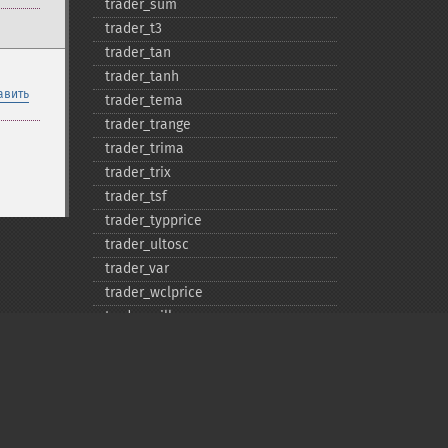
trader_​sum
trader_​t3
trader_​tan
trader_​tanh
авить
trader_​tema
trader_​trange
trader_​trima
trader_​trix
trader_​tsf
trader_​typprice
trader_​ultosc
trader_​var
trader_​wclprice
trader_​willr
trader_​wma