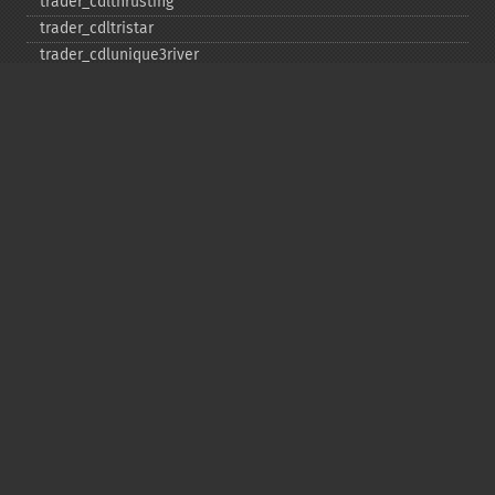
trader_​cdlthrusting
trader_​cdltristar
trader_​cdlunique3river
trader_​cdlupsidegap2crows
trader_​cdlxsidegap3methods
trader_​ceil
trader_​cmo
trader_​correl
trader_​cos
trader_​cosh
trader_​dema
trader_​div
trader_​dx
trader_​ema
trader_​errno
trader_​exp
trader_​floor
trader_​get_​compat
trader_​get_​unstable_​period