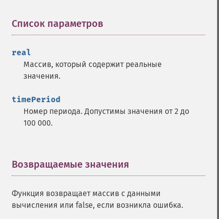
Функции Trader
trader_​acos
Список параметров
¶
trader_​ad
trader_​add
real
trader_​adosc
Массив, который содержит реальные
trader_​adx
значения.
trader_​adxr
trader_​apo
timePeriod
trader_​aroon
Номер периода. Допустимы значения от 2 до
trader_​aroonosc
100 000.
trader_​asin
trader_​atan
trader_​atr
trader_​avgprice
Возвращаемые значения
¶
trader_​bbands
trader_​beta
Функция возвращает массив с данными
trader_​bop
вычисления или false, если возникла ошибка.
trader_​cci