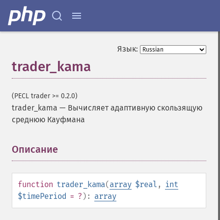
Язык:
trader_kama
(PECL trader >= 0.2.0)
trader_kama
—
Вычисляет адаптивную скользящую
среднюю Кауфмана
Описание
¶
function
trader_kama
(
array
$real
,
int
$timePeriod
= ?
):
array