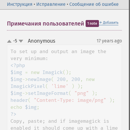
Инструкция
•
Исправление
•
Сообщение об ошибке
＋
Примечания пользователей
Добавить
1 note
Anonymous
-5
17 years ago
¶
up
down
To set up and output an image the 
<?php

$img 
= new 
Imagick
$img
->
newImage
( 
200
, 
200
, new 
ImagickPixel
( 
'lime' 
$img
->
setImageFormat
( 
"png" 
header
( 
"Content-Type: image/png" 
);

echo 
$img
Copy, paste; and if imagemagick is 
enabled it should come up with a lime 