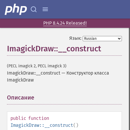
PHP 8.4.24 Released!
Язык:
ImagickDraw::__construct
(PECL imagick 2, PECL imagick 3)
ImagickDraw::__construct
—
Конструктор класса
ImagickDraw
Описание
¶
public
function
ImagickDraw::__construct
()