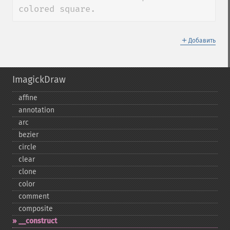
colored square.
＋
Добавить
ImagickDraw
affine
annotation
arc
bezier
circle
clear
clone
color
comment
composite
_​_​construct