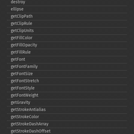
destroy
ellipse
getClipPath
getClipRule
getClipUnits
getFillColor
getFillOpacity
getFillRule
getFont
getFontFamily
getFontSize
getFontStretch
getFontStyle
getFontWeight
getGravity
getStrokeAntialias
getStrokeColor
getStrokeDashArray
getStrokeDashOffset