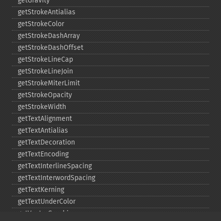
getGravity
getStrokeAntialias
getStrokeColor
getStrokeDashArray
getStrokeDashOffset
getStrokeLineCap
getStrokeLineJoin
getStrokeMiterLimit
getStrokeOpacity
getStrokeWidth
getTextAlignment
getTextAntialias
getTextDecoration
getTextEncoding
getTextInterlineSpacing
getTextInterwordSpacing
getTextKerning
getTextUnderColor
getVectorGraphics