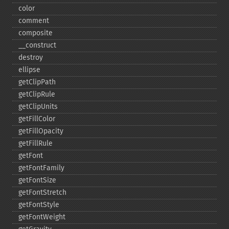
color
comment
composite
_​_​construct
destroy
ellipse
getClipPath
getClipRule
getClipUnits
getFillColor
getFillOpacity
getFillRule
getFont
getFontFamily
getFontSize
getFontStretch
getFontStyle
getFontWeight