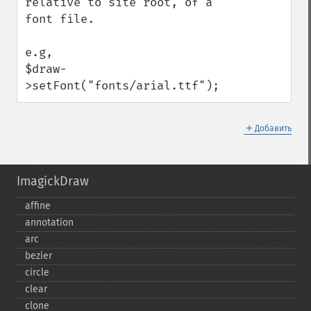
relative to site root, of a 
font file.

e.g, 

$draw-
>setFont("fonts/arial.ttf");
＋
Добавить
ImagickDraw
affine
annotation
arc
bezier
circle
clear
clone