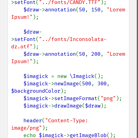
>
setFont
(
"../fonts/CANDY.TTF"
);

$draw
->
annotation
(
50
, 
150
, 
"Lorem 
Ipsum!"
);

$draw
-
>
setFont
(
"../fonts/Inconsolata-
dz.otf"
);

$draw
->
annotation
(
50
, 
200
, 
"Lorem 
Ipsum!"
);

$imagick 
= new 
\Imagick
();

$imagick
->
newImage
(
500
, 
300
, 
$backgroundColor
);

$imagick
->
setImageFormat
(
"png"
);

$imagick
->
drawImage
(
$draw
);

header
(
"Content-Type: 
image/png"
);

    echo 
$imagick
->
getImageBlob
();
