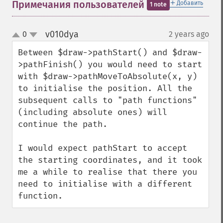
＋
Примечания пользователей
Добавить
1 note
v010dya
0
2 years ago
¶
up
down
Between $draw->pathStart() and $draw-
>pathFinish() you would need to start 
with $draw->pathMoveToAbsolute(x, y) 
to initialise the position. All the 
subsequent calls to "path functions" 
(including absolute ones) will 
continue the path.

I would expect pathStart to accept 
the starting coordinates, and it took 
me a while to realise that there you 
need to initialise with a different 
function.