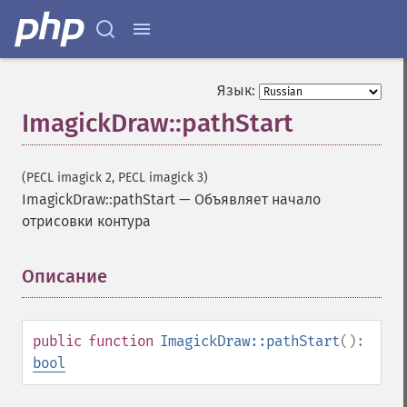
Язык:
ImagickDraw::pathStart
(PECL imagick 2, PECL imagick 3)
ImagickDraw::pathStart
—
Объявляет начало
отрисовки контура
Описание
¶
public
function
ImagickDraw::pathStart
():
bool