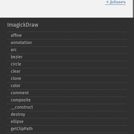
＋
Добавить
ImagickDraw
affine
annotation
arc
bezier
circle
clear
clone
color
comment
composite
_​_​construct
destroy
ellipse
getClipPath