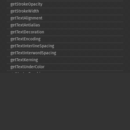
getStrokeOpacity
getStrokeWidth
getTextAlignment
getTextAntialias
getTextDecoration
getTextEncoding
getTextInterlineSpacing
getTextInterwordSpacing
getTextKerning
getTextUnderColor
getVectorGraphics
line
matte
pathClose
pathCurveToAbsolute
pathCurveToQuadraticBezierAbsolute
pathCurveToQuadraticBezierRelative
pathCurveToQuadraticBezierSmoothAbsolute
pathCurveToQuadraticBezierSmoothRelative