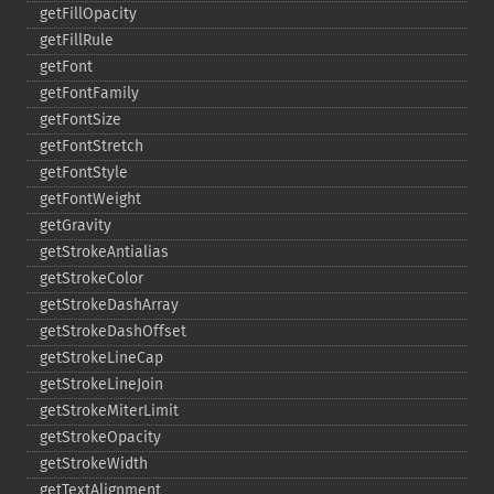
getFillOpacity
getFillRule
getFont
getFontFamily
getFontSize
getFontStretch
getFontStyle
getFontWeight
getGravity
getStrokeAntialias
getStrokeColor
getStrokeDashArray
getStrokeDashOffset
getStrokeLineCap
getStrokeLineJoin
getStrokeMiterLimit
getStrokeOpacity
getStrokeWidth
getTextAlignment