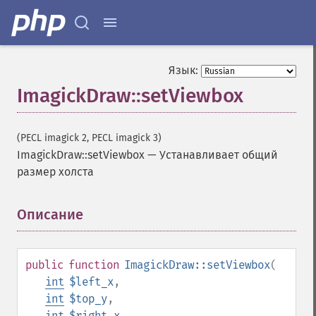
Язык:
ImagickDraw::setViewbox
(PECL imagick 2, PECL imagick 3)
ImagickDraw::setViewbox
—
Устанавливает общий
размер холста
Описание
¶
public
function
ImagickDraw::setViewbox
(
int
$left_x
,
int
$top_y
,
int
$right_x
,