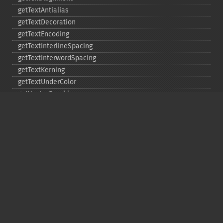
getTextAntialias
getTextDecoration
getTextEncoding
getTextInterlineSpacing
getTextInterwordSpacing
getTextKerning
getTextUnderColor
getVectorGraphics
line
matte
pathClose
pathCurveToAbsolute
pathCurveToQuadraticBezierAbsolute
pathCurveToQuadraticBezierRelative
pathCurveToQuadraticBezierSmoothAbsolute
pathCurveToQuadraticBezierSmoothRelative
pathCurveToRelative
pathCurveToSmoothAbsolute