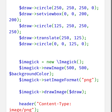
$draw
->
circle
(
250
, 
250
, 
250
, 
0
);

$draw
->
setviewbox
(
0
, 
0
, 
200
, 
200
);

$draw
->
circle
(
125
, 
250
, 
250
, 
250
);

$draw
->
translate
(
250
, 
125
);

$draw
->
circle
(
0
, 
0
, 
125
, 
0
);

$imagick 
= new 
\Imagick
();

$imagick
->
newImage
(
500
, 
500
, 
$backgroundColor
);

$imagick
->
setImageFormat
(
"png"
);

$imagick
->
drawImage
(
$draw
);

header
(
"Content-Type: 
image/png"
);
