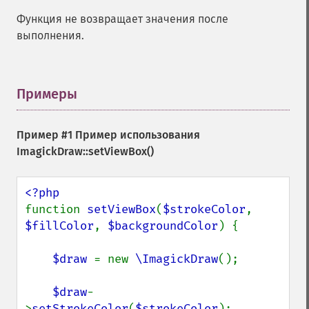
Функция не возвращает значения после
выполнения.
Примеры
¶
Пример #1 Пример использования
ImagickDraw::setViewBox()
function 
setViewBox
(
$strokeColor
, 
$fillColor
, 
$backgroundColor
) {

$draw 
= new 
\ImagickDraw
();

$draw
-
>
setStrokeColor
(
$strokeColor
);
