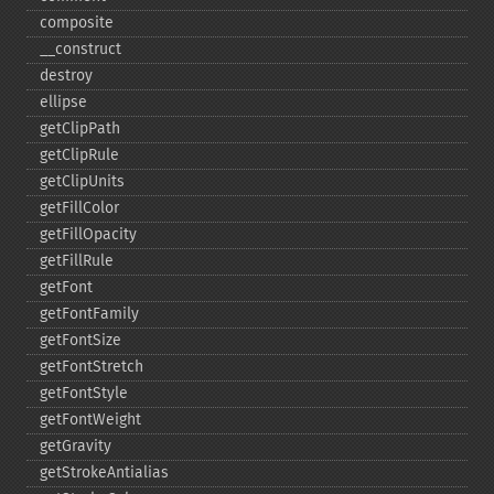
composite
_​_​construct
destroy
ellipse
getClipPath
getClipRule
getClipUnits
getFillColor
getFillOpacity
getFillRule
getFont
getFontFamily
getFontSize
getFontStretch
getFontStyle
getFontWeight
getGravity
getStrokeAntialias