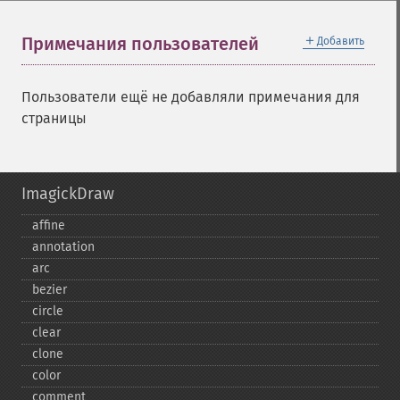
＋
Примечания пользователей
Добавить
Пользователи ещё не добавляли примечания для
страницы
ImagickDraw
affine
annotation
arc
bezier
circle
clear
clone
color
comment