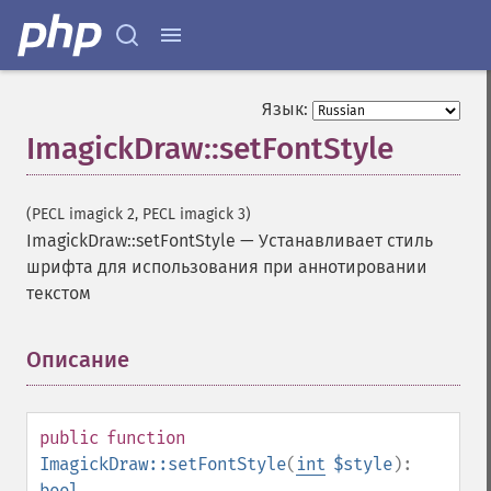
Язык:
ImagickDraw::setFontStyle
(PECL imagick 2, PECL imagick 3)
ImagickDraw::setFontStyle
—
Устанавливает стиль
шрифта для использования при аннотировании
текстом
Описание
¶
public
function
ImagickDraw::setFontStyle
(
int
$style
):
bool