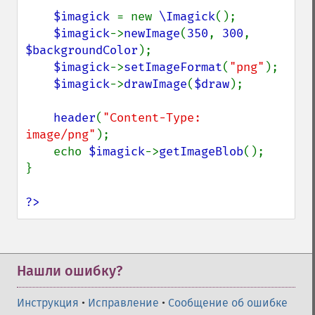
$imagick 
= new 
\Imagick
();

$imagick
->
newImage
(
350
, 
300
, 
$backgroundColor
);

$imagick
->
setImageFormat
(
"png"
);

$imagick
->
drawImage
(
$draw
);

header
(
"Content-Type: 
image/png"
);

    echo 
$imagick
->
getImageBlob
();

}

?>
Нашли ошибку?
Инструкция
•
Исправление
•
Сообщение об ошибке