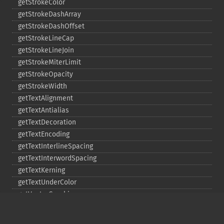
getStrokeColor
getStrokeDashArray
getStrokeDashOffset
getStrokeLineCap
getStrokeLineJoin
getStrokeMiterLimit
getStrokeOpacity
getStrokeWidth
getTextAlignment
getTextAntialias
getTextDecoration
getTextEncoding
getTextInterlineSpacing
getTextInterwordSpacing
getTextKerning
getTextUnderColor
getVectorGraphics
line
matte