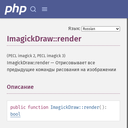
Язык:
ImagickDraw::render
(PECL imagick 2, PECL imagick 3)
ImagickDraw::render
—
Отрисовывает все
предыдущие команды рисования на изображении
Описание
¶
public
function
ImagickDraw::render
():
bool