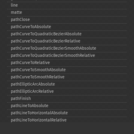
line
matte
pathClose
pathCurveToAbsolute
pathCurveToQuadraticBezierAbsolute
pathCurveToQuadraticBezierRelative
pathCurveToQuadraticBezierSmoothAbsolute
pathCurveToQuadraticBezierSmoothRelative
pathCurveToRelative
pathCurveToSmoothAbsolute
pathCurveToSmoothRelative
pathEllipticArcAbsolute
pathEllipticArcRelative
pathFinish
pathLineToAbsolute
pathLineToHorizontalAbsolute
pathLineToHorizontalRelative
pathLineToRelative