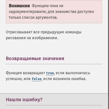
Внимание
Функцию пока не
задокументировали; для знакомства доступен
только список аргументов.
Отрисовывает все предыдущие команды
рисования на изображении.
Возвращаемые значения
¶
ImagickDraw
Функция возвращает
, если выполнилась
true
affine
успешно, или
, если возникла ошибка.
false
annotation
arc
bezier
circle
Нашли ошибку?
clear