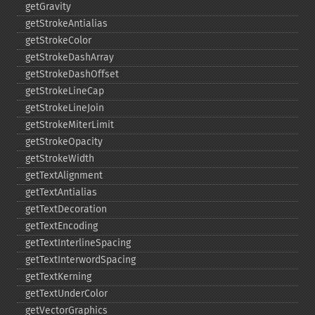
getGravity
getStrokeAntialias
getStrokeColor
getStrokeDashArray
getStrokeDashOffset
getStrokeLineCap
getStrokeLineJoin
getStrokeMiterLimit
getStrokeOpacity
getStrokeWidth
getTextAlignment
getTextAntialias
getTextDecoration
getTextEncoding
getTextInterlineSpacing
getTextInterwordSpacing
getTextKerning
getTextUnderColor
getVectorGraphics