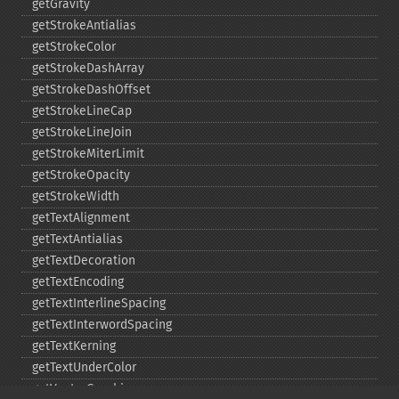
getGravity
getStrokeAntialias
getStrokeColor
getStrokeDashArray
getStrokeDashOffset
getStrokeLineCap
getStrokeLineJoin
getStrokeMiterLimit
getStrokeOpacity
getStrokeWidth
getTextAlignment
getTextAntialias
getTextDecoration
getTextEncoding
getTextInterlineSpacing
getTextInterwordSpacing
getTextKerning
getTextUnderColor
getVectorGraphics