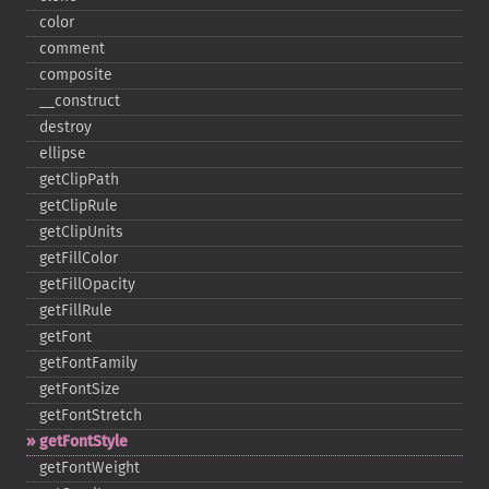
color
comment
composite
_​_​construct
destroy
ellipse
getClipPath
getClipRule
getClipUnits
getFillColor
getFillOpacity
getFillRule
getFont
getFontFamily
getFontSize
getFontStretch
getFontStyle
getFontWeight