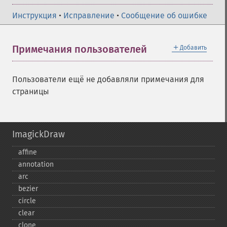
Инструкция
•
Исправление
•
Сообщение об ошибке
＋
Примечания пользователей
Добавить
Пользователи ещё не добавляли примечания для
страницы
ImagickDraw
affine
annotation
arc
bezier
circle
clear
clone