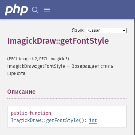
Язык:
ImagickDraw::getFontStyle
(PECL imagick 2, PECL imagick 3)
ImagickDraw::getFontStyle
—
Возвращает стиль
шрифта
Описание
¶
public
function
ImagickDraw::getFontStyle
():
int