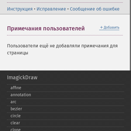
Инструкция
•
Исправление
•
Сообщение об ошибке
＋
Примечания пользователей
Добавить
Пользователи ещё не добавляли примечания для
страницы
ImagickDraw
affine
annotation
arc
bezier
circle
clear
clone