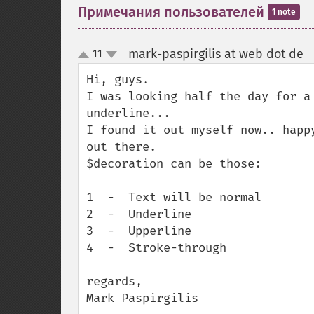
Примечания пользователей
1 note
mark-paspirgilis at web dot de
11
up
down
Hi, guys.

I was looking half the day for a
underline...

I found it out myself now.. happ
out there.

$decoration can be those:

1  -  Text will be normal

2  -  Underline

3  -  Upperline

4  -  Stroke-through

regards,

Mark Paspirgilis