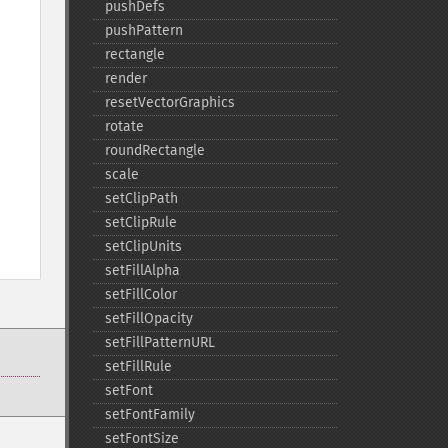
pushDefs
pushPattern
rectangle
render
resetVectorGraphics
rotate
roundRectangle
scale
setClipPath
setClipRule
setClipUnits
setFillAlpha
setFillColor
setFillOpacity
setFillPatternURL
setFillRule
setFont
setFontFamily
setFontSize