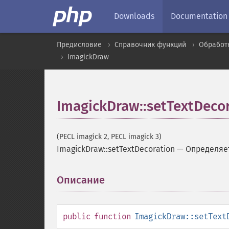
Downloads
Documentation
Предисловие
Справочник функций
Обработ
ImagickDraw
ImagickDraw::setTextDeco
(PECL imagick 2, PECL imagick 3)
ImagickDraw::setTextDecoration
—
Определяе
Описание
¶
public
function
ImagickDraw::setText