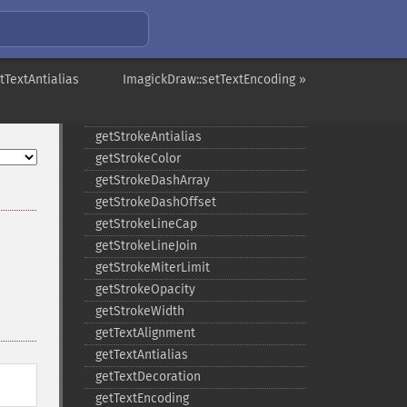
getFontFamily
getFontSize
getFontStretch
getFontStyle
tTextAntialias
ImagickDraw::setTextEncoding »
getFontWeight
getGravity
getStrokeAntialias
getStrokeColor
getStrokeDashArray
getStrokeDashOffset
getStrokeLineCap
getStrokeLineJoin
getStrokeMiterLimit
getStrokeOpacity
getStrokeWidth
getTextAlignment
getTextAntialias
getTextDecoration
getTextEncoding