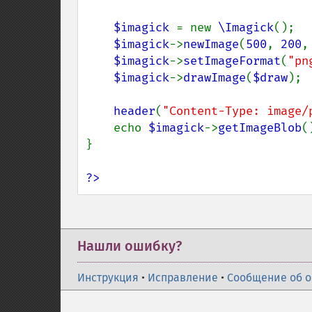
$imagick 
= new 
\Imagick
();

$imagick
->
newImage
(
500
, 
200
,
$imagick
->
setImageFormat
(
"pn
$imagick
->
drawImage
(
$draw
);

header
(
"Content-Type: image/
    echo 
$imagick
->
getImageBlob
()
}

?>
Нашли ошибку?
Инструкция
•
Исправление
•
Сообщение об 