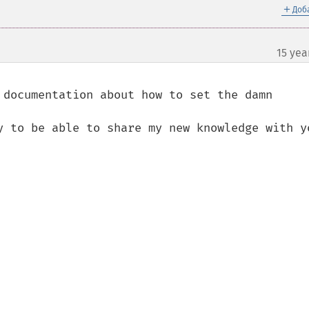
＋
Доб
15 yea
¶
 documentation about how to set the damn 
y to be able to share my new knowledge with yo