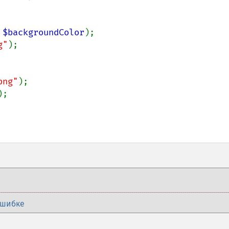
 
$backgroundColor
);

g"
);

png"
);

;

ошибке