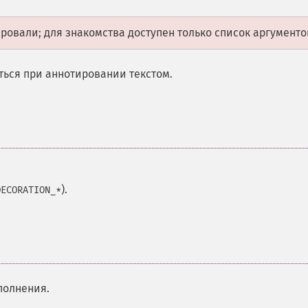
овали; для знакомства доступен только список аргументо
ться при аннотировании текстом.
).
DECORATION_*
полнения.