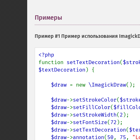
Примеры
¶
Пример #1 Пример использования
ImagickD
function 
setTextDecoration
(
$stro
$textDecoration
) {

$draw 
= new 
\ImagickDraw
();

$draw
->
setStrokeColor
(
$strok
$draw
->
setFillColor
(
$fillCol
$draw
->
setStrokeWidth
(
2
);

$draw
->
setFontSize
(
72
);

$draw
->
setTextDecoration
(
$te
$draw
->
annotation
(
50
, 
75
, 
"L