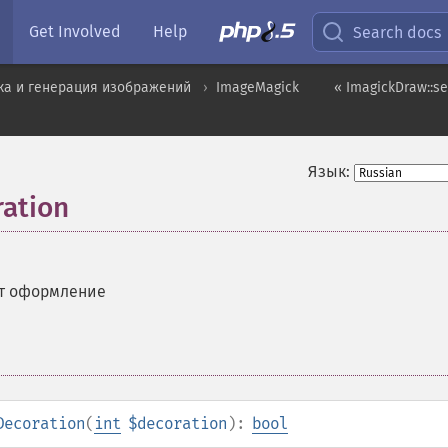
Get Involved
Help
Search docs
ка и генерация изображений
ImageMagick
« ImagickDraw::se
Язык:
ration
т оформление
Decoration
(
int
$decoration
):
bool