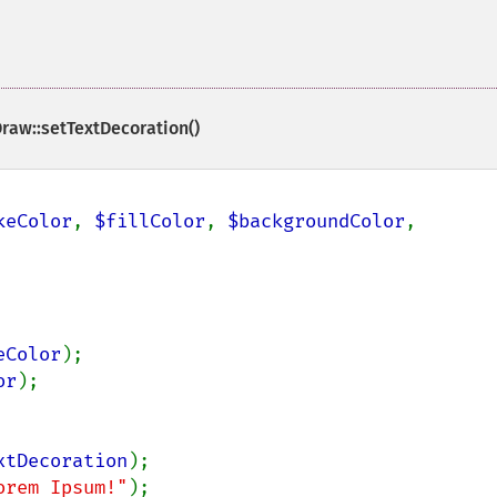
raw::setTextDecoration()
keColor
, 
$fillColor
, 
$backgroundColor
, 
eColor
);

or
);

xtDecoration
);

orem Ipsum!"
);
