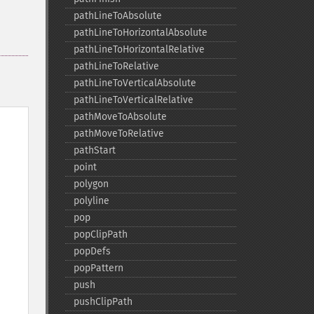
pathLineToAbsolute
pathLineToHorizontalAbsolute
pathLineToHorizontalRelative
pathLineToRelative
pathLineToVerticalAbsolute
pathLineToVerticalRelative
pathMoveToAbsolute
pathMoveToRelative
pathStart
point
polygon
polyline
pop
popClipPath
popDefs
popPattern
push
pushClipPath