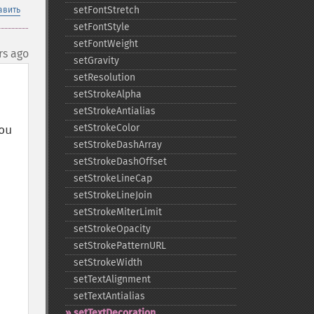
setFontStretch
авить
setFontStyle
setFontWeight
rs ago
setGravity
setResolution
setStrokeAlpha
setStrokeAntialias
setStrokeColor
u 
setStrokeDashArray
setStrokeDashOffset
setStrokeLineCap
setStrokeLineJoin
setStrokeMiterLimit
setStrokeOpacity
setStrokePatternURL
setStrokeWidth
setTextAlignment
setTextAntialias
setTextDecoration