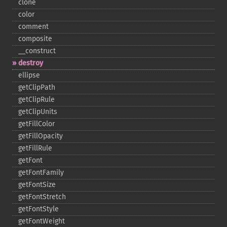
clone
color
comment
composite
_​_​construct
destroy
ellipse
getClipPath
getClipRule
getClipUnits
getFillColor
getFillOpacity
getFillRule
getFont
getFontFamily
getFontSize
getFontStretch
getFontStyle
getFontWeight