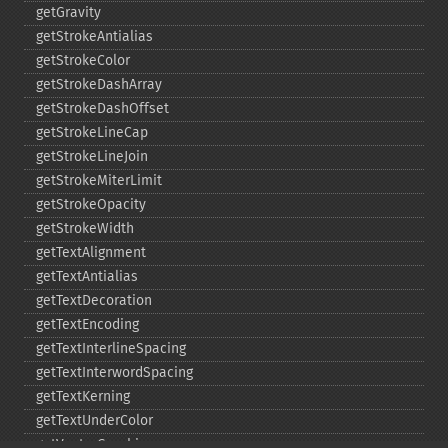
getGravity
getStrokeAntialias
getStrokeColor
getStrokeDashArray
getStrokeDashOffset
getStrokeLineCap
getStrokeLineJoin
getStrokeMiterLimit
getStrokeOpacity
getStrokeWidth
getTextAlignment
getTextAntialias
getTextDecoration
getTextEncoding
getTextInterlineSpacing
getTextInterwordSpacing
getTextKerning
getTextUnderColor
getVectorGraphics