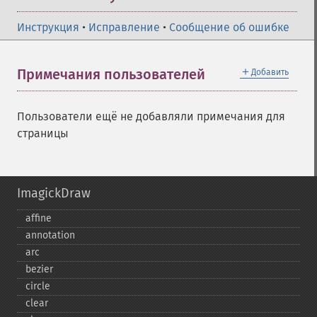
Инструкция
•
Исправление
•
Сообщение об ошибке
＋
Примечания пользователей
Добавить
Пользователи ещё не добавляли примечания для
страницы
ImagickDraw
affine
annotation
arc
bezier
circle
clear