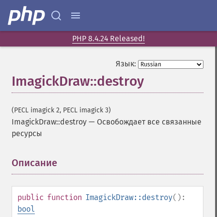
PHP 8.4.24 Released!
Язык:
ImagickDraw::destroy
(PECL imagick 2, PECL imagick 3)
ImagickDraw::destroy
—
Освобождает все связанные
ресурсы
Описание
¶
public
function
ImagickDraw::destroy
():
bool