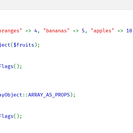
oranges" 
=> 
4
, 
"bananas" 
=> 
5
, 
"apples" 
=> 
10
ject
(
$fruits
);

Flags
ayObject
::
ARRAY_AS_PROPS
);

Flags