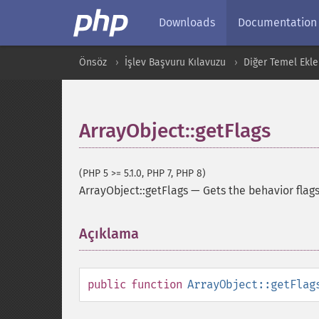
Downloads
Documentation
Önsöz
İşlev Başvuru Kılavuzu
Diğer Temel Ekle
ArrayObject::getFlags
(PHP 5 >= 5.1.0, PHP 7, PHP 8)
ArrayObject::getFlags
—
Gets the behavior flag
Açıklama
¶
public
function
ArrayObject::getFlag