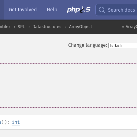
Get Involved
Help
Search docs
ntiler
SPL
Datastructures
ArrayObject
« Array
Change language:
s
s
():
int