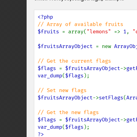
$fruits 
= array(
"lemons" 
=> 
1
, 
"
$fruitsArrayObject 
= new 
ArrayOb
$flags 
= 
$fruitsArrayObject
->
get
var_dump
(
$flags
);

$fruitsArrayObject
->
setFlags
(
Arr
$flags 
= 
$fruitsArrayObject
->
get
var_dump
(
$flags
?>