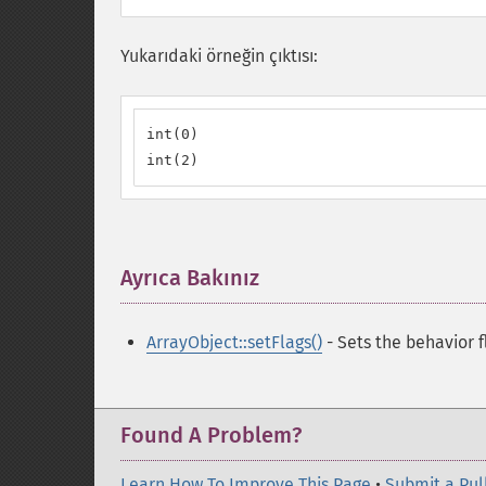
Yukarıdaki örneğin çıktısı:
int(0)

int(2)
Ayrıca Bakınız
¶
ArrayObject::setFlags()
- Sets the behavior f
Found A Problem?
Learn How To Improve This Page
•
Submit a Pul