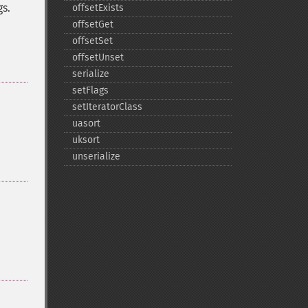
gs.
offsetExists
offsetGet
offsetSet
offsetUnset
serialize
setFlags
setIteratorClass
uasort
uksort
unserialize