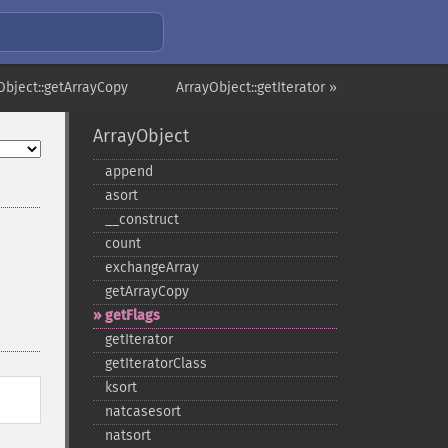
Object::getArrayCopy
ArrayObject::getIterator »
ArrayObject
append
asort
_​_​construct
count
exchangeArray
getArrayCopy
getFlags
getIterator
getIteratorClass
ksort
natcasesort
natsort