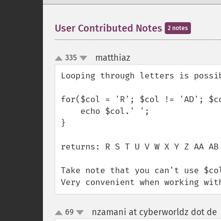
User Contributed Notes
2 notes
matthiaz
335
¶
up
down
Looping through letters is possi
for($col = 'R'; $col != 'AD'; $co
    echo $col.' ';

}

returns: R S T U V W X Y Z AA AB 
Take note that you can't use $col
Very convenient when working wit
nzamani at cyberworldz dot de
69
up
down