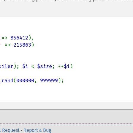
 
=> 
856412
),

' 
=> 
215863
)

kiler
); 
$i 
< 
$size
; ++
$i
)

_rand
(
000000
, 
999999
);

l Request
•
Report a Bug