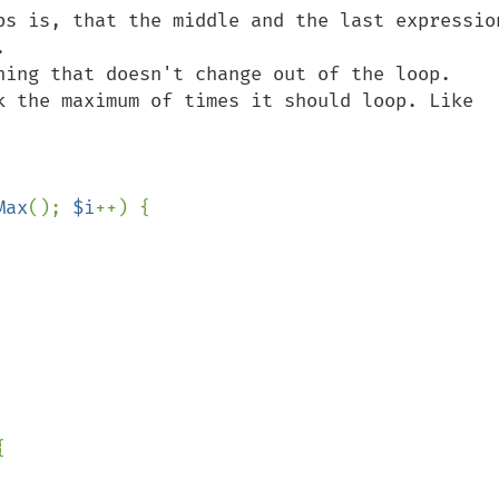
ps is, that the middle and the last expression


hing that doesn't change out of the loop.

k the maximum of times it should loop. Like 
Max
(); 
$i
++) {


