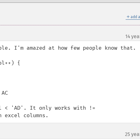
＋
add a
14 yea
ble. I'm amazed at how few people know that.

l++) {

AC

 < 'AD'. It only works with !=

h excel columns.
25 yea
¶