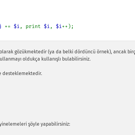
j 
+= 
$i
, print 
$i
, 
$i
k olarak gözükmektedir (ya da belki dördüncü örnek), ancak bir
llanmayı oldukça kullanışlı bulabilirsiniz.
e desteklemektedir.
 yinelemeleri şöyle yapabilirsiniz: