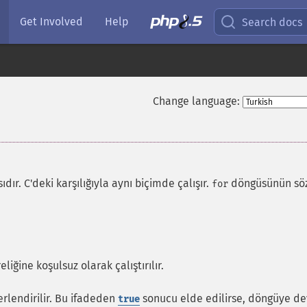
Get Involved
Help
Search docs
Change language:
r. C'deki karşılığıyla aynı biçimde çalışır.
döngüsünün söz
for
iğine koşulsuz olarak çalıştırılır.
rlendirilir. Bu ifadeden
sonucu elde edilirse, döngüye d
true