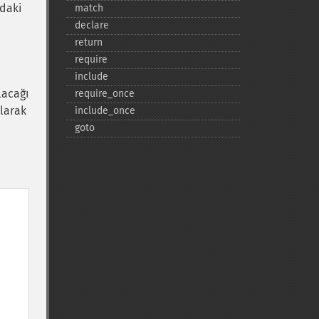
ndaki
match
declare
return
require
include
lacağı
require_​once
olarak
include_​once
goto