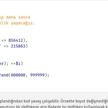
 
=> 
856412
),

' 
=> 
215863
)

er
); ++
$i
)

rand
(
000000
, 
999999
);

plandığından kod yavaş çalışabilir. Örnekte boyut değişmediğ
 boyutunu bir değişkene atıp ifadede bu değişken kullanılarak 