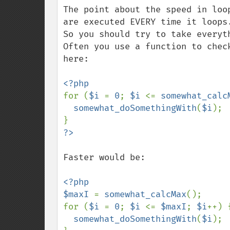
The point about the speed in loo
are executed EVERY time it loops.
So you should try to take everyt
Often you use a function to chec
here:

for (
$i 
= 
0
; 
$i 
<= 
somewhat_calc
somewhat_doSomethingWith
(
$i
);

Faster would be:

<?php

$maxI 
= 
somewhat_calcMax
();

for (
$i 
= 
0
; 
$i 
<= 
$maxI
; 
$i
++) {
somewhat_doSomethingWith
(
$i
);
