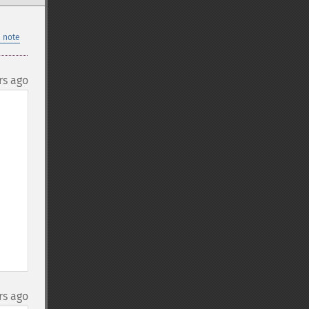
 note
rs ago
rs ago