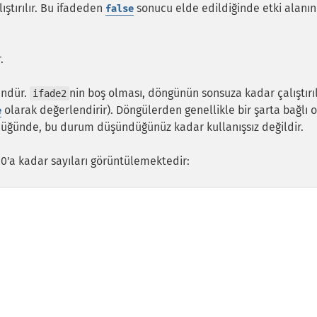
ıştırılır. Bu ifadeden
sonucu elde edildiğinde etki alanı
false
.
ündür.
nin boş olması, döngünün sonsuza kadar çalıştırı
ifade2
olarak değerlendirir). Döngülerden genellikle bir şarta bağlı 
e
düğünde, bu durum düşündüğünüz kadar kullanışsız değildir.
10'a kadar sayıları görüntülemektedir: