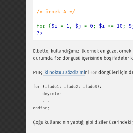
/* örnek 4 */

for (
$i 
= 
1
, 
$j 
= 
0
; 
$i 
<= 
10
; 
$
?>
Elbette, kullandığımız ilk örnek en güzel örne
durumda
döngüsü içerisinde boş ifadeler ku
for
PHP,
iki noktalı sözdizimi
ni
döngüleri için d
for
for (ifade1; ifade2; ifade3):

    deyimler

    ...

Çoğu kullanıcının yaptığı gibi diziler üzerindeki