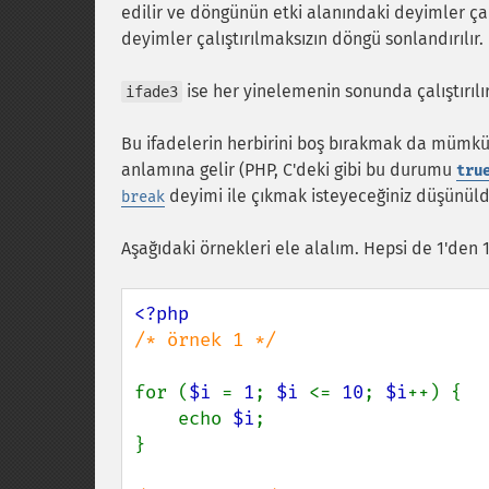
edilir ve döngünün etki alanındaki deyimler çal
deyimler çalıştırılmaksızın döngü sonlandırılır.
ise her yinelemenin sonunda çalıştırılır
ifade3
Bu ifadelerin herbirini boş bırakmak da mümk
anlamına gelir (PHP, C'deki gibi bu durumu
tru
deyimi ile çıkmak isteyeceğiniz düşünül
break
Aşağıdaki örnekleri ele alalım. Hepsi de 1'den 
/* örnek 1 */

for (
$i 
= 
1
; 
$i 
<= 
10
; 
$i
++) {

    echo 
$i
;

}
