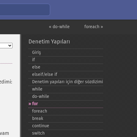
« do-while
foreach »
Denetim Yapıları
Giriş
if
else
elseif/else if
dimi:
Denetim yapıları için diğer sözdizimi
while
do-​while
for
foreach
break
continue
evam
switch