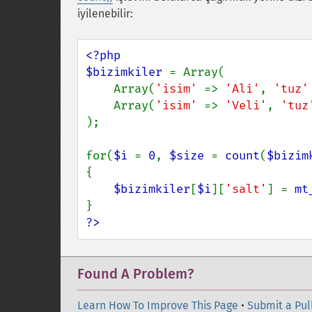
iyilenebilir:
<?php

$bizimkiler 
= Array(

    Array(
'isim' 
=> 
'Ali'
, 
'tuz'
    Array(
'isim' 
=> 
'Veli'
, 
'tuz
);

for(
$i 
= 
0
, 
$size 
= 
count
(
$bizim
{

$bizimkiler
[
$i
][
'salt'
] = 
mt
?>
Found A Problem?
Learn How To Improve This Page
•
Submit a Pul