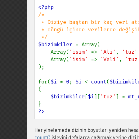
/*

 * Diziye baştan bir kaç veri atıp daha sonra

 * döngü içinde verilerde değişiklik yapacağız.

$bizimkiler 
= Array(

    Array(
'isim' 
=> 
'Ali'
, 
'tuz'
    Array(
'isim' 
=> 
'Veli'
, 
'tuz
);

for(
$i 
= 
0
; 
$i 
< 
count
(
$bizimkil
{

$bizimkiler
[
$i
][
'tuz'
] = 
mt_
?>
Her yinelemede dizinin boyutları yeniden hesa
count()
işlevini defalarca çağırmak yerine dizi