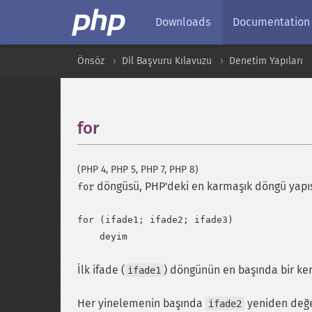
Downloads
Documentation
Önsöz
Dil Başvuru Kılavuzu
Denetim Yapıları
for
¶
(PHP 4, PHP 5, PHP 7, PHP 8)
döngüsü, PHP'deki en karmaşık döngü yapısıdı
for
for (ifade1; ifade2; ifade3)

İlk ifade (
) döngünün en başında bir kerel
ifade1
Her yinelemenin başında
yeniden değe
ifade2