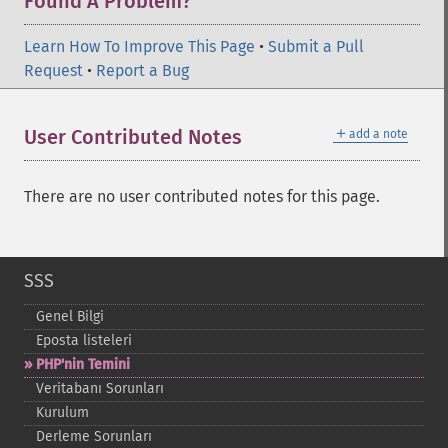
Found A Problem?
Learn How To Improve This Page
•
Submit a Pull
Request
•
Report a Bug
＋
User Contributed Notes
add a note
There are no user contributed notes for this page.
SSS
Genel Bilgi
Eposta listeleri
PHP'nin Temini
Veritabanı Sorunları
Kurulum
Derleme Sorunları