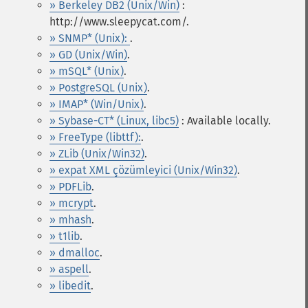
» Berkeley DB2 (Unix/Win)
:
http://www.sleepycat.com/.
» SNMP* (Unix):
.
» GD (Unix/Win)
.
» mSQL* (Unix)
.
» PostgreSQL (Unix)
.
» IMAP* (Win/Unix)
.
» Sybase-CT* (Linux, libc5)
: Available locally.
» FreeType (libttf):
.
» ZLib (Unix/Win32)
.
» expat XML çözümleyici (Unix/Win32)
.
» PDFLib
.
» mcrypt
.
» mhash
.
» t1lib
.
» dmalloc
.
» aspell
.
» libedit
.