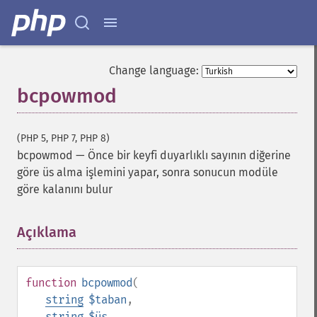
Change language:
bcpowmod
(PHP 5, PHP 7, PHP 8)
bcpowmod
—
Önce bir keyfi duyarlıklı sayının diğerine
göre üs alma işlemini yapar, sonra sonucun modüle
göre kalanını bulur
Açıklama
¶
function
bcpowmod
(
string
$taban
,
string
$üs
,