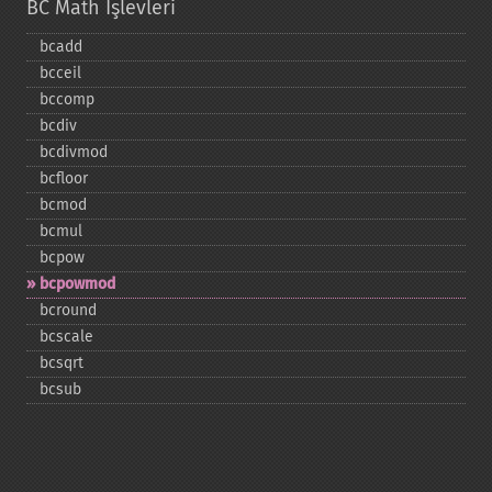
BC Math İşlevleri
bcadd
bcceil
bccomp
bcdiv
bcdivmod
bcfloor
bcmod
bcmul
bcpow
bcpowmod
bcround
bcscale
bcsqrt
bcsub