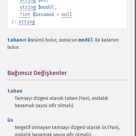
string
$modül
,
?
int
$basamak
=
null
):
string
taban
ın
üs
sünü bulur, sonucun
modül
ile kalanını
bulur.
Bağımsız Değişkenler
¶
taban
Tamsayı dizgesi olarak taban (Yani, ondalık
basamak sayısı sıfır olmalı).
üs
Negatif olmayan tamsayı dizgesi olarak üs (Yani,
ondalık basamak sayısı sıfır olmalı).