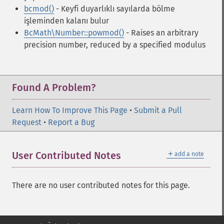
bcmod()
- Keyfi duyarlıklı sayılarda bölme
işleminden kalanı bulur
BcMath\Number::powmod()
- Raises an arbitrary
precision number, reduced by a specified modulus
Found A Problem?
Learn How To Improve This Page
•
Submit a Pull
Request
•
Report a Bug
＋
User Contributed Notes
add a note
There are no user contributed notes for this page.