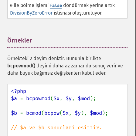
ile bölme işlemi
döndürmek yerine artık
0
false
DivisionByZeroError
istisnası oluşturuluyor.
Örnekler
¶
Örnekteki 2 deyim denktir. Bununla birlikte
bcpowmod()
deyimi daha az zamanda sonuç verir ve
daha büyük bağımsız değişkenleri kabul eder.
<?php

$a 
= 
bcpowmod
(
$x
, 
$y
, 
$mod
);

$b 
= 
bcmod
(
bcpow
(
$x
, 
$y
), 
$mod
);

// $a ve $b sonuclari esittir.
