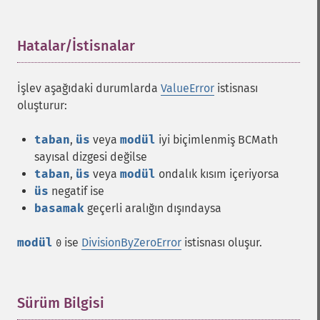
Hatalar/İstisnalar
¶
İşlev aşağıdaki durumlarda
ValueError
istisnası
oluşturur:
taban
,
üs
veya
modül
iyi biçimlenmiş BCMath
sayısal dizgesi değilse
taban
,
üs
veya
modül
ondalık kısım içeriyorsa
üs
negatif ise
basamak
geçerli aralığın dışındaysa
modül
ise
DivisionByZeroError
istisnası oluşur.
0
Sürüm Bilgisi
¶