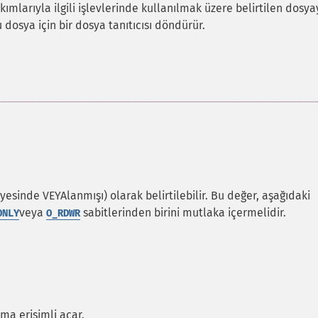
akımlarıyla ilgili işlevlerinde kullanılmak üzere belirtilen dosya
 dosya için bir dosya tanıtıcısı döndürür.
iyesinde VEYAlanmışı) olarak belirtilebilir. Bu değer, aşağıdaki
veya
sabitlerinden birini mutlaka içermelidir.
ONLY
O_RDWR
a erişimli açar.