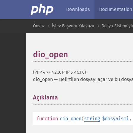
Downloads
Documentation
Önsöz
İşlev Başvuru Kılavuzu
Dosya Sistemiyle 
dio_open
(PHP 4 >= 4.2.0, PHP 5 < 5.1.0)
dio_open
—
Belirtilen dosyayı açar ve bu dosya
Açıklama
¶
function
dio_open
(
string
$dosyaismi