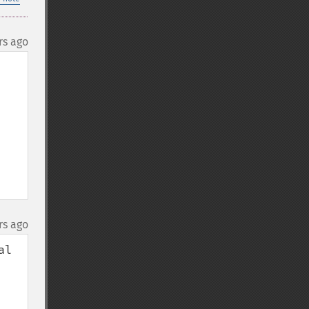
rs ago
rs ago
l 