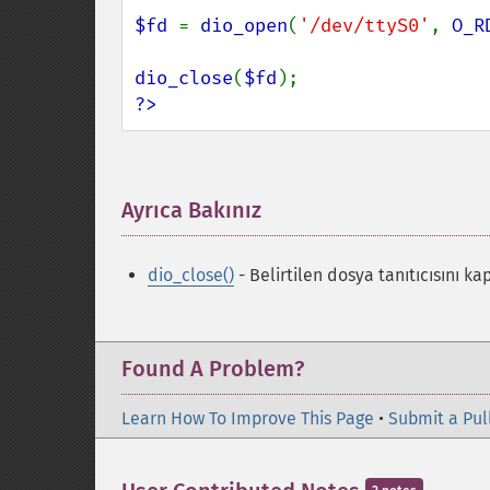
$fd 
= 
dio_open
(
'/dev/ttyS0'
, 
O_R
dio_close
(
$fd
?>
Ayrıca Bakınız
¶
dio_close()
- Belirtilen dosya tanıtıcısını ka
Found A Problem?
Learn How To Improve This Page
•
Submit a Pul