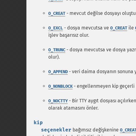
- mevcut değilse dosyayı oluştu
O_CREAT
- dosya mevcutsa ve
ile
O_EXCL
O_CREAT
işlev başarısız olur.
- dosya mevcutsa ve dosya yazmak
O_TRUNC
olur).
- veri daima dosyanın sonuna ya
O_APPEND
- engellenmeyen kip geçerli 
O_NONBLOCK
- Bir TTY aygıt dosyası açılırke
O_NOCTTY
olarak atamasını önler.
kip
seçenekler
bağımsız değişkenine
O_CREA