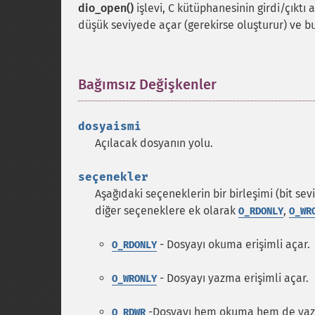
dio_open()
işlevi, C kütüphanesinin girdi/çıktı 
düşük seviyede açar (gerekirse oluşturur) ve bu
Bağımsız Değişkenler
¶
dosyaismi
Açılacak dosyanın yolu.
seçenekler
Aşağıdaki seçeneklerin bir birleşimi (bit sev
diğer seçeneklere ek olarak
,
O_RDONLY
O_WR
- Dosyayı okuma erişimli açar.
O_RDONLY
- Dosyayı yazma erişimli açar.
O_WRONLY
-Dosyayı hem okuma hem de yazm
O_RDWR