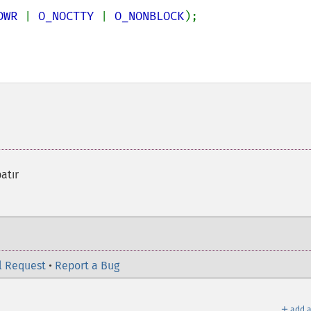
DWR 
| 
O_NOCTTY 
| 
O_NONBLOCK
);

patır
l Request
•
Report a Bug
＋
add a