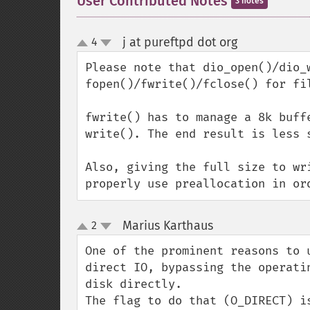
User Contributed Notes
3 notes
j at pureftpd dot org
4
¶
up
down
Please note that dio_open()/dio_
fopen()/fwrite()/fclose() for fil
fwrite() has to manage a 8k buff
write(). The end result is less 
Also, giving the full size to wr
properly use preallocation in or
Marius Karthaus
2
¶
up
down
One of the prominent reasons to 
direct IO, bypassing the operati
disk directly.  

The flag to do that (O_DIRECT) i