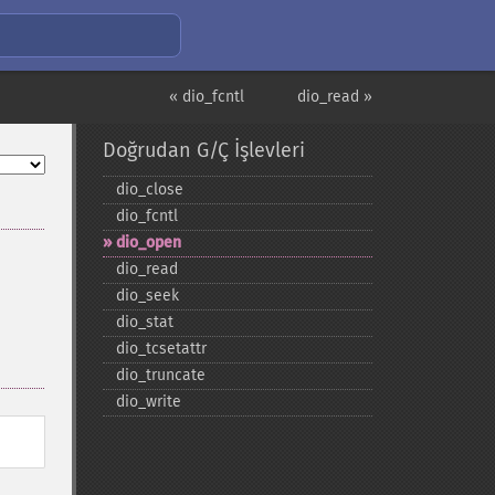
« dio_fcntl
dio_read »
Doğrudan G/Ç İşlevleri
dio_​close
dio_​fcntl
dio_​open
dio_​read
dio_​seek
dio_​stat
dio_​tcsetattr
dio_​truncate
dio_​write