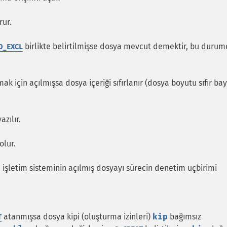
rur.
birlikte belirtilmişse dosya mevcut demektir, bu duru
O_EXCL
 için açılmışsa dosya içeriği sıfırlanır (dosya boyutu sıfır bay
zılır.
olur.
n işletim sisteminin açılmış dosyayı sürecin denetim uçbirimi
atanmışsa dosya kipi (oluşturma izinleri)
kip
bağımsız
T