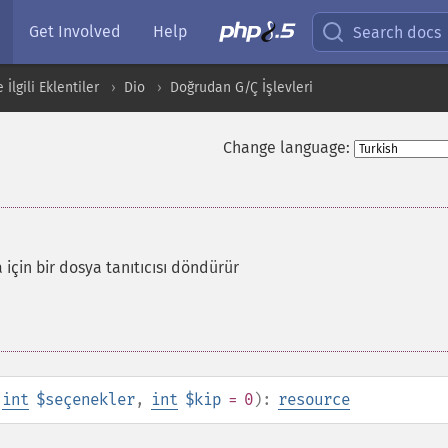
Get Involved
Help
Search docs
İlgili Eklentiler
Dio
Doğrudan G/Ç İşlevleri
Change language:
 için bir dosya tanıtıcısı döndürür
,
int
$seçenekler
,
int
$kip
= 0
):
resource