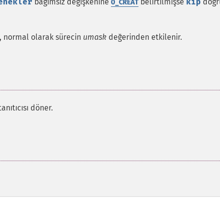
enekler
bağımsız değişkenine
belirtilmişse
kip
doğr
O_CREAT
r, normal olarak sürecin
umask
değerinden etkilenir.
anıtıcısı döner.