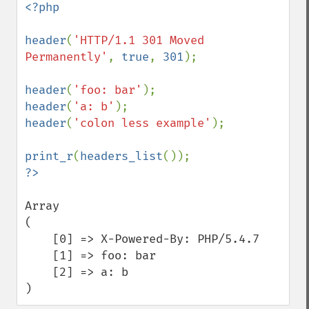
<?php

header
(
'HTTP/1.1 301 Moved 
Permanently'
, 
true
, 
301
);

header
(
'foo: bar'
header
(
'a: b'
header
(
'colon less example'
);

print_r
(
headers_list
Array

(

    [0] => X-Powered-By: PHP/5.4.7

    [1] => foo: bar

    [2] => a: b

)