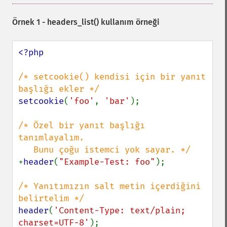
Örnek 1 -
headers_list()
kullanım örneği
<?php

/* setcookie() kendisi için bir yanıt 
setcookie
(
'foo'
, 
'bar'
);

/* Özel bir yanıt başlığı 
tanımlayalım.

+
header
(
"Example-Test: foo"
);

/* Yanıtımızın salt metin içerdiğini 
header
(
'Content-Type: text/plain; 
charset=UTF-8'
);
