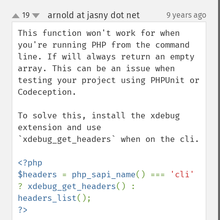
arnold at jasny dot net
19
9 years ago
¶
up
down
This function won't work for when 
you're running PHP from the command 
line. If will always return an empty 
array. This can be an issue when 
testing your project using PHPUnit or 
Codeception.

To solve this, install the xdebug 
extension and use 
`xdebug_get_headers` when on the cli.

<?php

$headers 
= 
php_sapi_name
() === 
'cli' 
? 
xdebug_get_headers
() : 
headers_list
?>