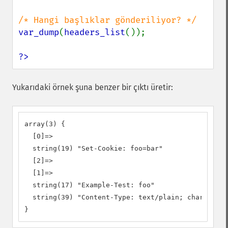
var_dump
(
headers_list
());

?>
Yukarıdaki örnek şuna benzer bir çıktı üretir:
array(3) {

  [0]=>

  string(19) "Set-Cookie: foo=bar"

  [2]=>

  [1]=>

  string(17) "Example-Test: foo"

  string(39) "Content-Type: text/plain; charset=UT
}