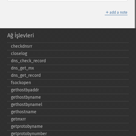
＋
add a note
Ağ İşlevleri
checkdnsrr
closelog
dns_​check_​record
dns_​get_​mx
dns_​get_​record
fsockopen
gethostbyaddr
gethostbyname
gethostbynamel
gethostname
getmxrr
getprotobyname
getprotobynumber