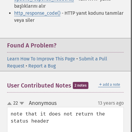
başlıklarını alır
http_response_code()
- HTTP yanıt kodunu tanımlar
veya siler
Found A Problem?
Learn How To Improve This Page
•
Submit a Pull
Request
•
Report a Bug
＋
User Contributed Notes
add a note
2 notes
Anonymous
22
13 years ago
¶
up
down
note that it does not return the 
status header
