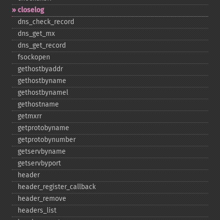
closelog
dns_​check_​record
dns_​get_​mx
dns_​get_​record
fsockopen
gethostbyaddr
gethostbyname
gethostbynamel
gethostname
getmxrr
getprotobyname
getprotobynumber
getservbyname
getservbyport
header
header_​register_​callback
header_​remove
headers_​list