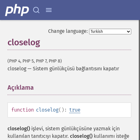
Change language:
closelog
(PHP 4, PHP 5, PHP 7, PHP 8)
closelog
—
Sistem günlükçüsü bağlantısını kapatır
Açıklama
¶
function
closelog
():
true
closelog()
işlevi, sistem günlükçüsüne yazmak için
kullanılan tanıtıcıyı kapatır.
closelog()
kullanımı isteğe