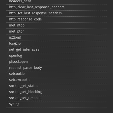
headers_​sent
http_​clear_​last_​response_​headers
http_​get_​last_​response_​headers
http_​response_​code
inet_​ntop
inet_​pton
ip2long
long2ip
net_​get_​interfaces
openlog
pfsockopen
request_​parse_​body
setcookie
setrawcookie
socket_​get_​status
socket_​set_​blocking
socket_​set_​timeout
syslog