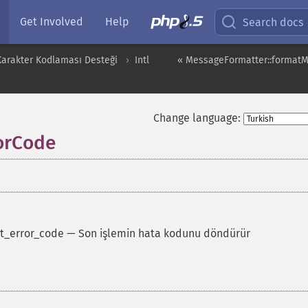
Get Involved
Help
Search docs
 Karakter Kodlaması Desteği
Intl
« MessageFormatter::format
Change language:
orCode
t_error_code
—
Son işlemin hata kodunu döndürür