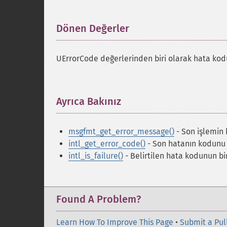
Dönen Değerler
¶
UErrorCode değerlerinden biri olarak hata ko
Ayrıca Bakınız
¶
msgfmt_get_error_message()
- Son işlemin 
intl_get_error_code()
- Son hatanın kodunu
intl_is_failure()
- Belirtilen hata kodunun bi
Found A Problem?
Learn How To Improve This Page
•
Submit a Pul