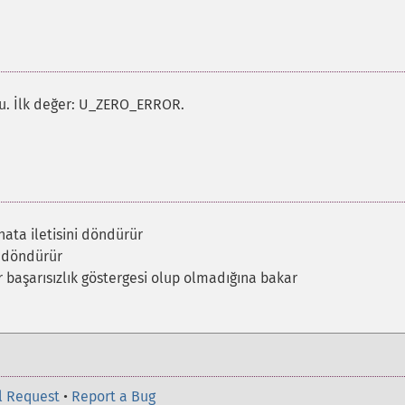
du. İlk değer: U_ZERO_ERROR.
hata iletisini döndürür
 döndürür
r başarısızlık göstergesi olup olmadığına bakar
l Request
•
Report a Bug