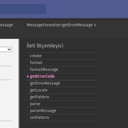
Message
MessageFormatter::getErrorMessage »
İleti Biçemleyici
create
format
formatMessage
getErrorCode
getErrorMessage
getLocale
getPattern
parse
parseMessage
setPattern