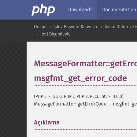
Downloads
Documentation
Önsöz
İşlev Başvuru Kılavuzu
İnsan Dilleri ve
İleti Biçemleyici
MessageFormatter::getErr
msgfmt_get_error_code
(PHP 5 >= 5.3.0, PHP 7, PHP 8, PECL intl >= 1.0.0)
MessageFormatter::getErrorCode
--
msgfmt_ge
Açıklama
¶