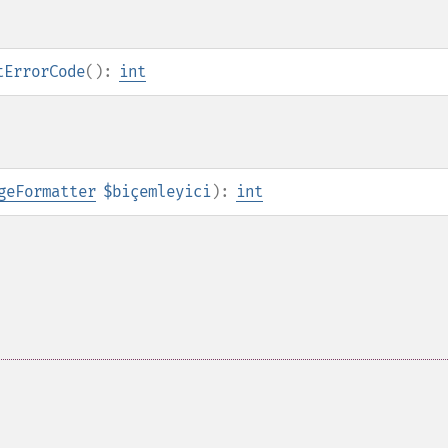
tErrorCode
():
int
geFormatter
$biçemleyici
):
int