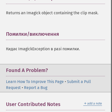
setGravity
setImage
Returns an Imagick object containing the clip mask.
setImageAlphaChannel
setImageArtifact
setImageBackgroundColor
Помилки/виключення
¶
setImageBluePrimary
setImageBorderColor
setImageChannelDepth
Кидає ImagickException в разі помилки.
setImageColormapColor
setImageColorspace
setImageCompose
Found A Problem?
setImageCompression
setImageCompressionQuality
Learn How To Improve This Page
•
Submit a Pull
setImageDelay
Request
•
Report a Bug
setImageDepth
setImageDispose
setImageExtent
＋
User Contributed Notes
add a note
setImageFilename