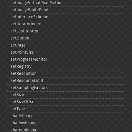
setImageVirtualPixelMethod
setImageWhitePoint
setInterlaceScheme
setIteratorIndex
setLastIterator
setOption
setPage
setPointSize
setProgressMonitor
setRegistry
setResolution
setResourceLimit
setSamplingFactors
setSize
setSizeOffset
setType
shadeImage
shadowImage
sharpenImage