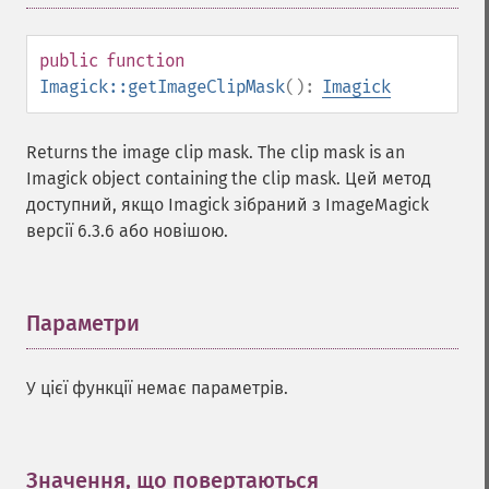
resetImagePage
resizeImage
public
function
rollImage
Imagick::getImageClipMask
():
Imagick
rotateImage
rotationalBlurImage
sampleImage
Returns the image clip mask. The clip mask is an
scaleImage
Imagick object containing the clip mask. Цей метод
segmentImage
доступний, якщо Imagick зібраний з ImageMagick
selectiveBlurImage
версії 6.3.6 або новішою.
separateImageChannel
sepiaToneImage
setBackgroundColor
Параметри
¶
setColorspace
setCompression
setCompressionQuality
У цієї функції немає параметрів.
setFilename
setFirstIterator
setFont
Значення, що повертаються
¶
setFormat