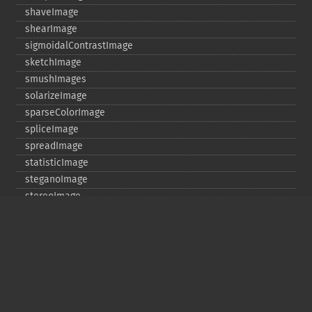
shaveImage
shearImage
sigmoidalContrastImage
sketchImage
smushImages
solarizeImage
sparseColorImage
spliceImage
spreadImage
statisticImage
steganoImage
stereoImage
stripImage
subImageMatch
swirlImage
textureImage
thresholdImage
thumbnailImage