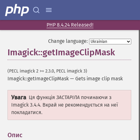
previewImages
previousImage
profileImage
quantizeImage
PHP 8.4.24 Released!
quantizeImages
queryFontMetrics
Change language:
queryFonts
Imagick::getImageClipMask
queryFormats
raiseImage
randomThresholdImage
(PECL imagick 2 >= 2.3.0, PECL imagick 3)
readImage
Imagick::getImageClipMask
—
Gets image clip mask
readImageBlob
readImageFile
Увага
Ця функція
ЗАСТАРІЛА
починаючи з
readimages
Imagick 3.4.4. Вкрай не рекомендується на неї
remapImage
покладатися.
removeImage
removeImageProfile
render
Опис
¶
resampleImage