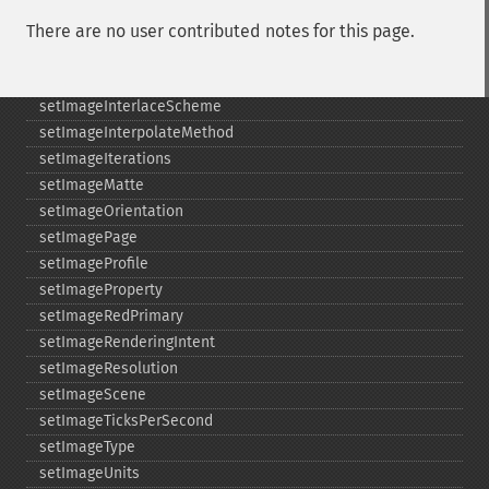
setImageFormat
setImageGamma
There are no user contributed notes for this page.
setImageGravity
setImageGreenPrimary
setImageInterlaceScheme
setImageInterpolateMethod
setImageIterations
setImageMatte
setImageOrientation
setImagePage
setImageProfile
setImageProperty
setImageRedPrimary
setImageRenderingIntent
setImageResolution
setImageScene
setImageTicksPerSecond
setImageType
setImageUnits