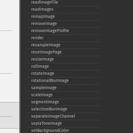
readImageFile
readimages
remapImage
removeImage
removeImageProfile
render
resampleImage
resetImagePage
resizeImage
rollImage
rotateImage
rotationalBlurImage
sampleImage
scaleImage
segmentImage
selectiveBlurImage
separateImageChannel
sepiaToneImage
setBackgroundColor