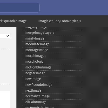
levelImage
linearStretchImage
liquidRescaleImage
ck::quantizeImage
listRegistry
Imagick::queryFontMetrics »
magnifyImage
mergeImageLayers
minifyImage
modulateImage
montageImage
morphImages
morphology
motionBlurImage
negateImage
newImage
newPseudoImage
nextImage
normalizeImage
oilPaintImage
opaquePaintImage