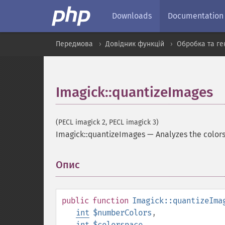
Downloads
Documentation
Передмова
Довідник функцій
Обробка та ге
Imagick::quantizeImages
(PECL imagick 2, PECL imagick 3)
Imagick::quantizeImages
—
Analyzes the color
Опис
¶
public
function
Imagick::quantizeIma
int
$numberColors
,
int
$colorspace
,