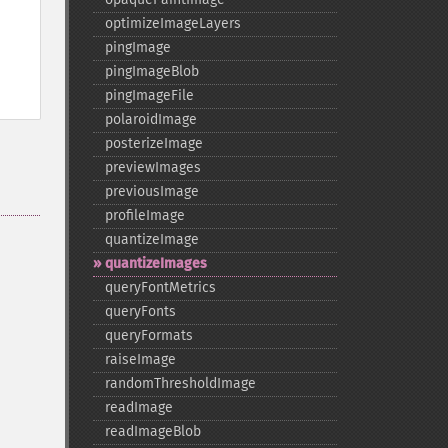
optimizeImageLayers
pingImage
pingImageBlob
pingImageFile
polaroidImage
posterizeImage
previewImages
previousImage
profileImage
quantizeImage
quantizeImages
queryFontMetrics
queryFonts
queryFormats
raiseImage
randomThresholdImage
readImage
readImageBlob