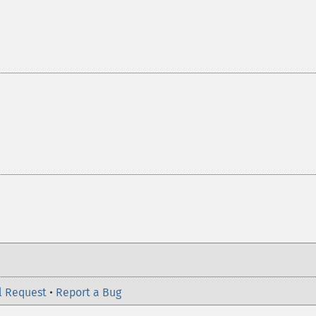
l Request
•
Report a Bug