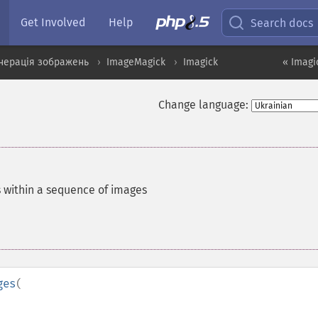
Get Involved
Help
Search docs
нерація зображень
ImageMagick
Imagick
« Imagi
Change language:
s within a sequence of images
ges
(