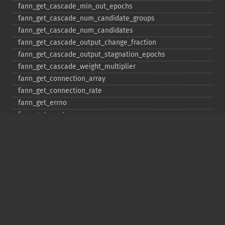
fann_​get_​cascade_​min_​out_​epochs
fann_​get_​cascade_​num_​candidate_​groups
fann_​get_​cascade_​num_​candidates
fann_​get_​cascade_​output_​change_​fraction
fann_​get_​cascade_​output_​stagnation_​epochs
fann_​get_​cascade_​weight_​multiplier
fann_​get_​connection_​array
fann_​get_​connection_​rate
fann_​get_​errno
fann_​get_​errstr
fann_​get_​layer_​array
fann_​get_​learning_​momentum
fann_​get_​learning_​rate
fann_​get_​MSE
fann_​get_​network_​type
fann_​get_​num_​input
fann_​get_​num_​layers
fann_​get_​num_​output
fann_​get_​quickprop_​decay