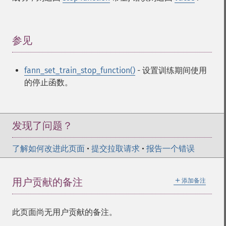
参见
¶
fann_set_train_stop_function()
- 设置训练期间使用
的停止函数。
发现了问题？
了解如何改进此页面
•
提交拉取请求
•
报告一个错误
＋
用户贡献的备注
添加备注
此页面尚无用户贡献的备注。