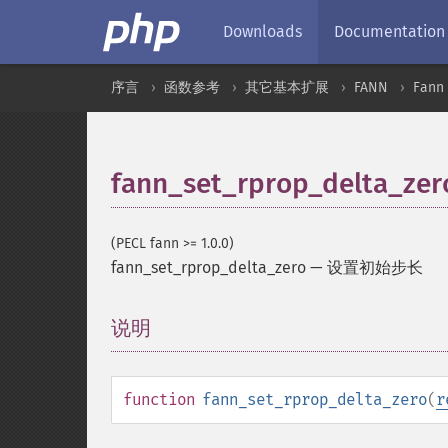
Downloads
Documentation
序言
函数参考
其它基本扩展
FANN
Fan
fann_set_rprop_delta_zer
(PECL fann >= 1.0.0)
fann_set_rprop_delta_zero
—
设置初始步长
说明
¶
function
fann_set_rprop_delta_zero
(
r