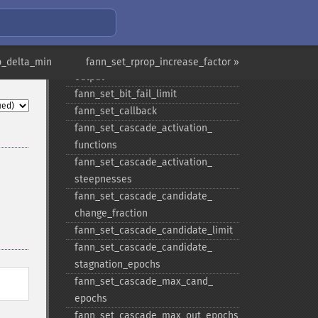
hidden
fann_​set_​activation_​steepness_​
layer
fann_​set_​activation_​steepness_​
p_delta_min
fann_set_rprop_increase_factor »
output
fann_​set_​bit_​fail_​limit
fann_​set_​callback
fann_​set_​cascade_​activation_​
functions
fann_​set_​cascade_​activation_​
steepnesses
fann_​set_​cascade_​candidate_​
change_​fraction
fann_​set_​cascade_​candidate_​limit
fann_​set_​cascade_​candidate_​
stagnation_​epochs
fann_​set_​cascade_​max_​cand_​
epochs
fann_​set_​cascade_​max_​out_​epochs