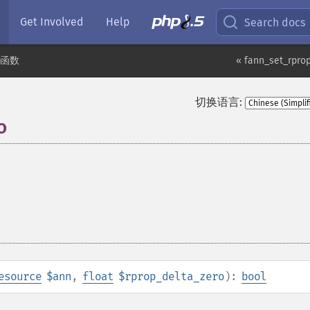
Get Involved
Help
Search docs
n 函数
« fann_set_rpro
切换语言:
o
esource
$ann
,
float
$rprop_delta_zero
):
bool