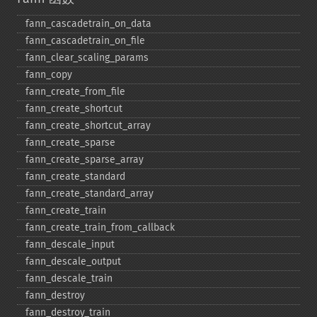
fann_​cascadetrain_​on_​data
fann_​cascadetrain_​on_​file
fann_​clear_​scaling_​params
fann_​copy
fann_​create_​from_​file
fann_​create_​shortcut
fann_​create_​shortcut_​array
fann_​create_​sparse
fann_​create_​sparse_​array
fann_​create_​standard
fann_​create_​standard_​array
fann_​create_​train
fann_​create_​train_​from_​callback
fann_​descale_​input
fann_​descale_​output
fann_​descale_​train
fann_​destroy
fann_​destroy_​train