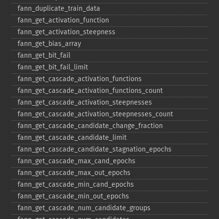
fann_​duplicate_​train_​data
fann_​get_​activation_​function
fann_​get_​activation_​steepness
fann_​get_​bias_​array
fann_​get_​bit_​fail
fann_​get_​bit_​fail_​limit
fann_​get_​cascade_​activation_​functions
fann_​get_​cascade_​activation_​functions_​count
fann_​get_​cascade_​activation_​steepnesses
fann_​get_​cascade_​activation_​steepnesses_​count
fann_​get_​cascade_​candidate_​change_​fraction
fann_​get_​cascade_​candidate_​limit
fann_​get_​cascade_​candidate_​stagnation_​epochs
fann_​get_​cascade_​max_​cand_​epochs
fann_​get_​cascade_​max_​out_​epochs
fann_​get_​cascade_​min_​cand_​epochs
fann_​get_​cascade_​min_​out_​epochs
fann_​get_​cascade_​num_​candidate_​groups