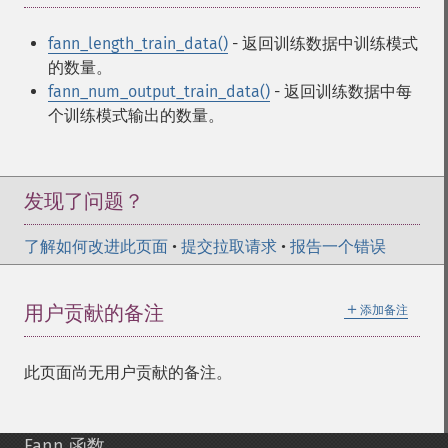
fann_length_train_data()
- 返回训练数据中训练模式
的数量。
fann_num_output_train_data()
- 返回训练数据中每
个训练模式输出的数量。
发现了问题？
了解如何改进此页面
•
提交拉取请求
•
报告一个错误
＋
用户贡献的备注
添加备注
此页面尚无用户贡献的备注。
Fann 函数