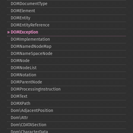
DOMDocumentType
DOMElement
DOMEntity
DOMEntityReference
DOMException
DOMImplementation
DOMNamedNodeMap
DOMNameSpaceNode
DOMNode
DOMNodeList
DOMNotation
DOMParentNode
DOMProcessingInstruction
DOMText
DOMXPath
Dom\AdjacentPosition
Dom\Attr
Dom\CDATASection
Dom\CharacterData