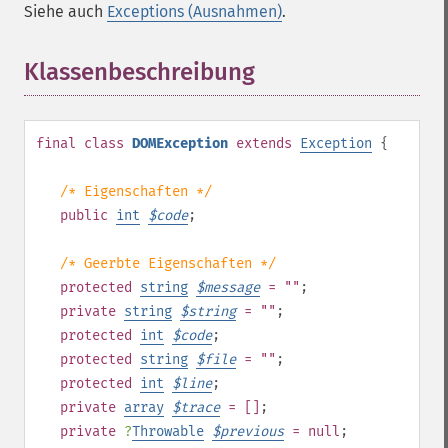
Siehe auch
Exceptions (Ausnahmen)
.
Klassenbeschreibung
¶
final
class
DOMException
extends
Exception
{
/* Eigenschaften */
public
int
$
code
;
/* Geerbte Eigenschaften */
protected
string
$
message
= ""
;
private
string
$
string
= ""
;
protected
int
$
code
;
protected
string
$
file
= ""
;
protected
int
$
line
;
private
array
$
trace
= []
;
private
?
Throwable
$
previous
= null
;