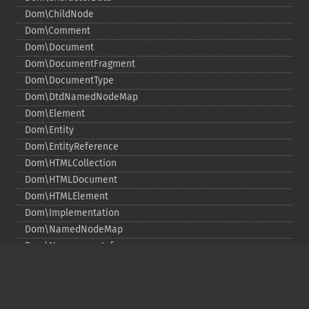
Dom\ChildNode
Dom\Comment
Dom\Document
Dom\DocumentFragment
Dom\DocumentType
Dom\DtdNamedNodeMap
Dom\Element
Dom\Entity
Dom\EntityReference
Dom\HTMLCollection
Dom\HTMLDocument
Dom\HTMLElement
Dom\Implementation
Dom\NamedNodeMap
Dom\NamespaceInfo
Dom\Node
Dom\NodeList
Dom\Notation