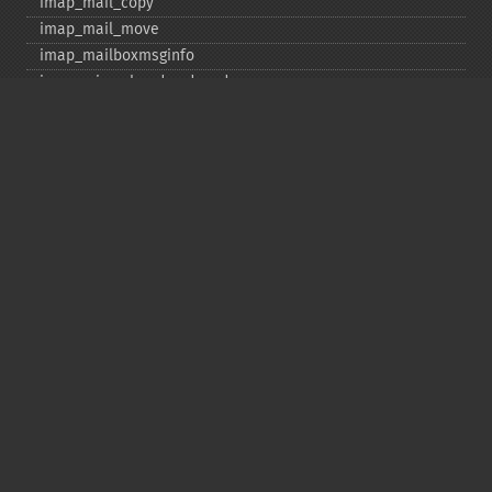
imap_​mail_​copy
imap_​mail_​move
imap_​mailboxmsginfo
imap_​mime_​header_​decode
imap_​msgno
imap_​mutf7_​to_​utf8
imap_​num_​msg
imap_​num_​recent
imap_​open
imap_​ping
imap_​qprint
imap_​rename
imap_​renamemailbox
imap_​reopen
imap_​rfc822_​parse_​adrlist
imap_​rfc822_​parse_​headers
imap_​rfc822_​write_​address
imap_​savebody
imap_​scan