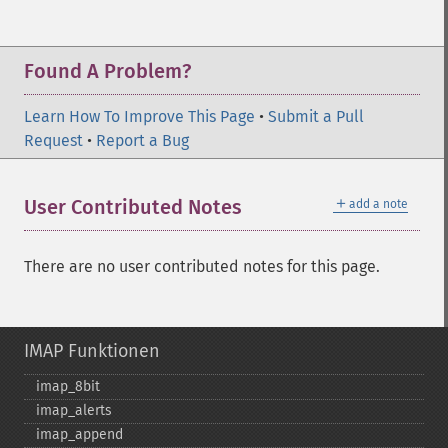
Found A Problem?
Learn How To Improve This Page
•
Submit a Pull
Request
•
Report a Bug
＋
User Contributed Notes
add a note
There are no user contributed notes for this page.
IMAP Funktionen
imap_​8bit
imap_​alerts
imap_​append