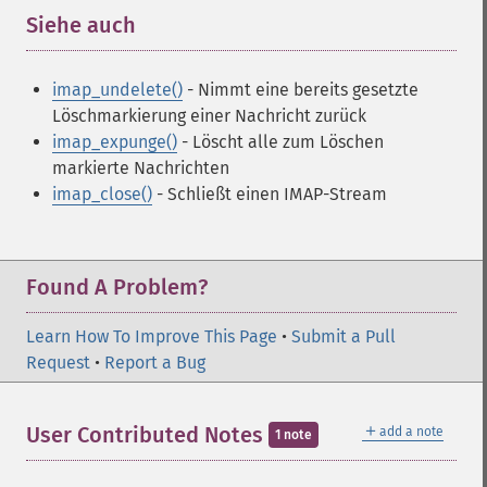
Siehe auch
¶
imap_undelete()
- Nimmt eine bereits gesetzte
Löschmarkierung einer Nachricht zurück
imap_expunge()
- Löscht alle zum Löschen
markierte Nachrichten
imap_close()
- Schließt einen IMAP-Stream
Found A Problem?
Learn How To Improve This Page
•
Submit a Pull
Request
•
Report a Bug
＋
User Contributed Notes
add a note
1 note