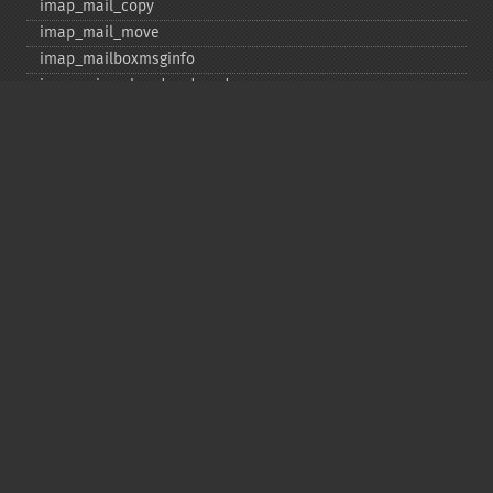
imap_​mail_​copy
imap_​mail_​move
imap_​mailboxmsginfo
imap_​mime_​header_​decode
imap_​msgno
imap_​mutf7_​to_​utf8
imap_​num_​msg
imap_​num_​recent
imap_​open
imap_​ping
imap_​qprint
imap_​rename
imap_​renamemailbox
imap_​reopen
imap_​rfc822_​parse_​adrlist
imap_​rfc822_​parse_​headers
imap_​rfc822_​write_​address
imap_​savebody
imap_​scan