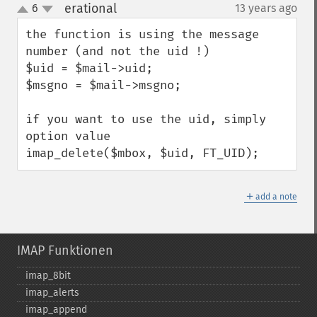
erational
6
13 years ago
¶
up
down
the function is using the message 
number (and not the uid !)

$uid = $mail->uid; 

$msgno = $mail->msgno;

if you want to use the uid, simply 
option value

imap_delete($mbox, $uid, FT_UID);
＋
add a note
IMAP Funktionen
imap_​8bit
imap_​alerts
imap_​append