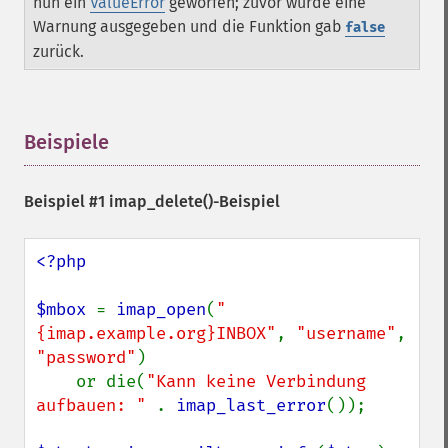
nun ein
ValueError
geworfen; zuvor wurde eine
Warnung ausgegeben und die Funktion gab
false
zurück.
Beispiele
¶
Beispiel #1
imap_delete()
-Beispiel
<?php

$mbox 
= 
imap_open
(
"
{imap.example.org}INBOX"
, 
"username"
, 
"password"
)

    or die(
"Kann keine Verbindung 
aufbauen: " 
. 
imap_last_error
());
