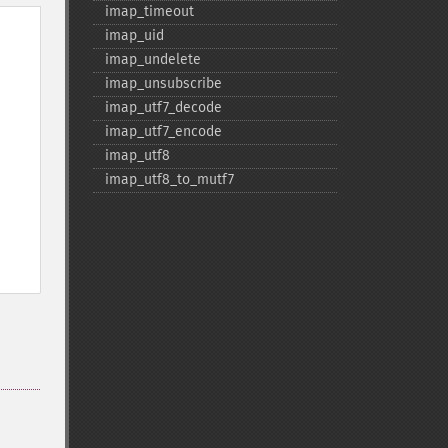
imap_​timeout
imap_​uid
imap_​undelete
imap_​unsubscribe
imap_​utf7_​decode
imap_​utf7_​encode
imap_​utf8
imap_​utf8_​to_​mutf7