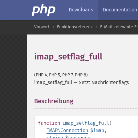
Downloads
Documentation
Vorwort
Funktionsreferenz
E-Mail-relevante E
imap_setflag_full
(PHP 4, PHP 5, PHP 7, PHP 8)
imap_setflag_full
—
Setzt Nachrichtenflags
Beschreibung
¶
function
imap_setflag_full
(
IMAP\Connection
$imap
,
string
$sequence
,