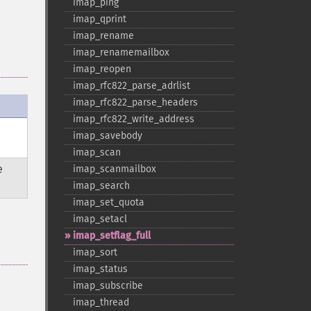
imap_​ping
imap_​qprint
imap_​rename
imap_​renamemailbox
imap_​reopen
imap_​rfc822_​parse_​adrlist
imap_​rfc822_​parse_​headers
imap_​rfc822_​write_​address
imap_​savebody
imap_​scan
e
imap_​scanmailbox
imap_​search
imap_​set_​quota
imap_​setacl
imap_​setflag_​full
imap_​sort
imap_​status
imap_​subscribe
imap_​thread