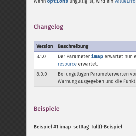
Wenn
options
ungültig ist, wird ein
ValueErro
Changelog
¶
Version
Beschreibung
8.1.0
Der Parameter
imap
erwartet nun 
resource
erwartet.
8.0.0
Bei ungültigen Parameterwerten v
Warnung ausgegeben und die Funkt
Beispiele
¶
Beispiel #1
imap_setflag_full()
-Beispiel