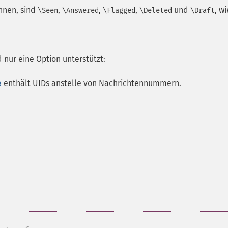
nnen, sind
,
,
,
und
, wi
\Seen
\Answered
\Flagged
\Deleted
\Draft
d nur eine Option unterstützt:
e
enthält UIDs anstelle von Nachrichtennummern.