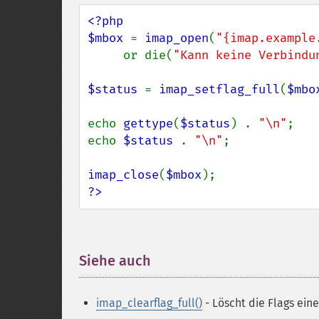
<?php

$mbox 
= 
imap_open
(
"{imap.example
     or die(
"Kann keine Verbindu
$status 
= 
imap_setflag_full
(
$mbo
echo 
gettype
(
$status
) . 
"\n"
;

echo 
$status 
. 
"\n"
;

imap_close
(
$mbox
?>
Siehe auch
¶
imap_clearflag_full()
- Löscht die Flags ein