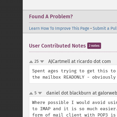
Found A Problem?
Learn How To Improve This Page
•
Submit a Pul
User Contributed Notes
2 notes
AJCartmell at ricardo dot com
25
¶
up
down
Spent ages trying to get this to
the mailbox READONLY - obviously
daniel dot blackburn at galorwe
5
up
down
Where possible I would avoid usi
to IMAP and it is so much easier
form of mail client with POP3 is