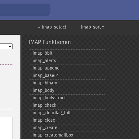
« imap_setacl
imap_sort »
IMAP Funktionen
imap_​8bit
imap_​alerts
imap_​append
imap_​base64
imap_​binary
imap_​body
imap_​bodystruct
imap_​check
imap_​clearflag_​full
imap_​close
imap_​create
imap_​createmailbox