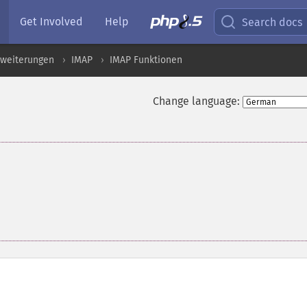
Get Involved
Help
Search docs
rweiterungen
IMAP
IMAP Funktionen
Change language: