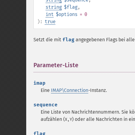
string
$flag
,
int
$options
= 0
):
true
Setzt die mit
flag
angegebenen Flags bei alle
Parameter-Liste
¶
imap
Eine
IMAP\Connection
-Instanz.
sequence
Eine Liste von Nachrichtennummern. Sie k
aufzählen (
) oder alle Nachrichten in e
X,Y
flag