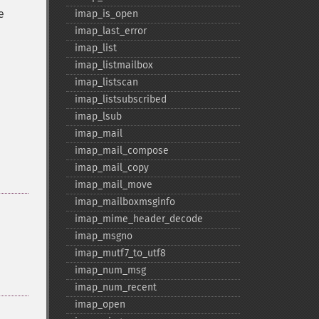
e
imap_​is_​open
imap_​last_​error
imap_​list
imap_​listmailbox
imap_​listscan
imap_​listsubscribed
imap_​lsub
imap_​mail
imap_​mail_​compose
imap_​mail_​copy
imap_​mail_​move
imap_​mailboxmsginfo
imap_​mime_​header_​decode
imap_​msgno
imap_​mutf7_​to_​utf8
imap_​num_​msg
imap_​num_​recent
imap_​open