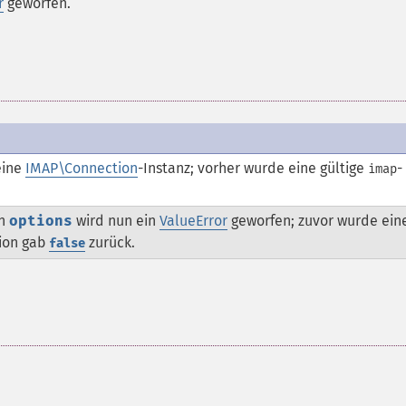
r
geworfen.
eine
IMAP\Connection
-Instanz; vorher wurde eine gültige
-
imap
on
options
wird nun ein
ValueError
geworfen; zuvor wurde ein
ion gab
zurück.
false