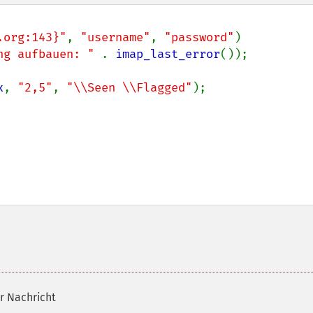
.org:143}"
, 
"username"
, 
"password"
)

ng aufbauen: " 
. 
imap_last_error
());

x
, 
"2,5"
, 
"\\Seen \\Flagged"
);

er Nachricht