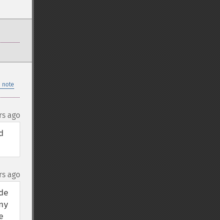
 note
rs ago
 
rs ago
e 
y 
 