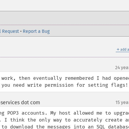
l Request
•
Report a Bug
＋
add a
24 yea
 work, then eventually remembered I had opened
 you need write permission for setting flags!
bservices dot com
15 yea
¶
ng POP3 accounts. My host allowed me to upgrad
. I think the only way to accurately create an
 to download the messages into an SQL database