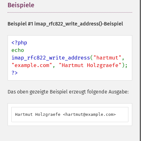
Beispiele
¶
Beispiel #1
imap_rfc822_write_address()
-Beispiel
echo 
imap_rfc822_write_address
(
"hartmut"
, 
"example.com"
, 
"Hartmut Holzgraefe"
?>
Das oben gezeigte Beispiel erzeugt folgende Ausgabe:
Hartmut Holzgraefe <hartmut@example.com>