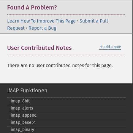
Found A Problem?
Learn How To Improve This Page
•
Submit a Pull
Request
•
Report a Bug
＋
User Contributed Notes
add a note
There are no user contributed notes for this page.
IMAP Funktionen
imap_​8bit
imap_​alerts
imap_​append
imap_​base64
imap_​binary