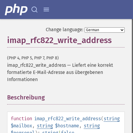
Change language:
imap_rfc822_write_address
(PHP 4, PHP 5, PHP 7, PHP 8)
imap_rfc822_write_address
—
Liefert eine korrekt
formatierte E-Mail-Adresse aus übergebenen
Informationen
Beschreibung
¶
function
imap_rfc822_write_address
(
string
$mailbox
,
string
$hostname
,
string
$personal
):
string
|
false