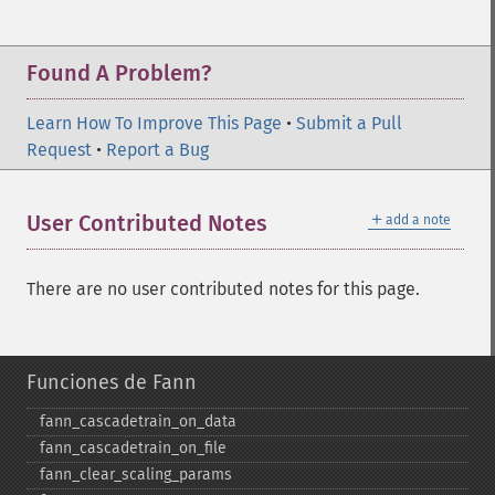
Found A Problem?
Learn How To Improve This Page
•
Submit a Pull
Request
•
Report a Bug
＋
User Contributed Notes
add a note
There are no user contributed notes for this page.
Funciones de Fann
fann_​cascadetrain_​on_​data
fann_​cascadetrain_​on_​file
fann_​clear_​scaling_​params