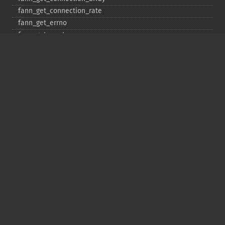
fann_​get_​connection_​rate
fann_​get_​errno
fann_​get_​errstr
fann_​get_​layer_​array
fann_​get_​learning_​momentum
fann_​get_​learning_​rate
fann_​get_​MSE
fann_​get_​network_​type
fann_​get_​num_​input
fann_​get_​num_​layers
fann_​get_​num_​output
fann_​get_​quickprop_​decay
fann_​get_​quickprop_​mu
fann_​get_​rprop_​decrease_​factor
fann_​get_​rprop_​delta_​max
fann_​get_​rprop_​delta_​min
fann_​get_​rprop_​delta_​zero
fann_​get_​rprop_​increase_​factor